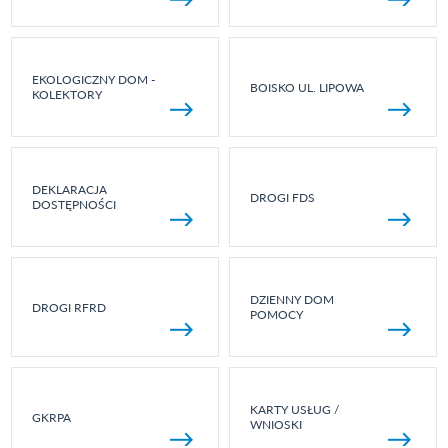
EKOLOGICZNY DOM -
BOISKO UL. LIPOWA
KOLEKTORY
DEKLARACJA
DROGI FDS
DOSTĘPNOŚCI
DZIENNY DOM
DROGI RFRD
POMOCY
KARTY USŁUG /
GKRPA
WNIOSKI