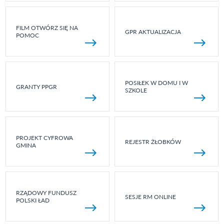
FILM OTWÓRZ SIĘ NA
GPR AKTUALIZACJA
POMOC
POSIŁEK W DOMU I W
GRANTY PPGR
SZKOLE
PROJEKT CYFROWA
REJESTR ŻŁOBKÓW
GMINA
RZĄDOWY FUNDUSZ
SESJE RM ONLINE
POLSKI ŁAD