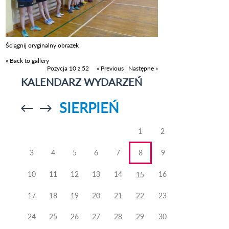
Ściągnij oryginalny obrazek
« Back to gallery
Pozycja 10 z 52
« Previous
|
Następne »
KALENDARZ WYDARZEŃ
SIERPIEŃ
Przejdź do
Przejdź do
poprzedniego
poprzedniego
miesiąca
miesiąca
1
2
3
4
5
6
7
8
9
10
11
12
13
14
16
15
17
18
19
20
21
22
23
24
25
26
27
28
29
30