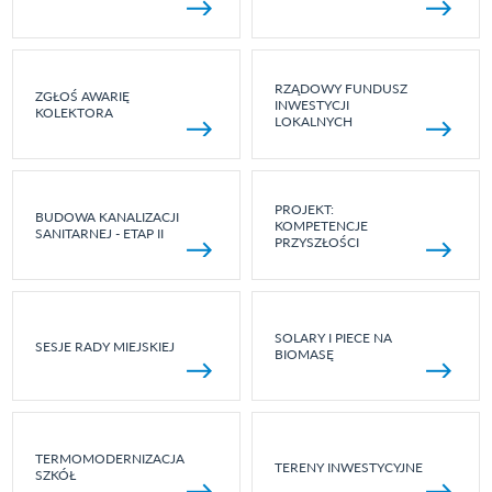
RZĄDOWY FUNDUSZ
ZGŁOŚ AWARIĘ
INWESTYCJI
KOLEKTORA
LOKALNYCH
PROJEKT:
BUDOWA KANALIZACJI
KOMPETENCJE
SANITARNEJ - ETAP II
PRZYSZŁOŚCI
SOLARY I PIECE NA
SESJE RADY MIEJSKIEJ
BIOMASĘ
TERMOMODERNIZACJA
TERENY INWESTYCYJNE
SZKÓŁ