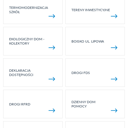
TERMOMODERNIZACJA
TERENY INWESTYCYJNE
SZKÓŁ
EKOLOGICZNY DOM -
BOISKO UL. LIPOWA
KOLEKTORY
DEKLARACJA
DROGI FDS
DOSTĘPNOŚCI
DZIENNY DOM
DROGI RFRD
POMOCY