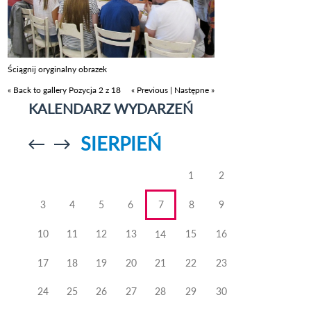
Ściągnij oryginalny obrazek
« Back to gallery
Pozycja 2 z 18
« Previous
|
Następne »
KALENDARZ WYDARZEŃ
SIERPIEŃ
Przejdź do
Przejdź do
poprzedniego
poprzedniego
miesiąca
miesiąca
1
2
3
4
5
6
7
8
9
10
11
12
13
15
16
14
17
18
19
20
21
22
23
24
25
26
27
28
29
30