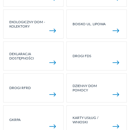
EKOLOGICZNY DOM -
BOISKO UL. LIPOWA
KOLEKTORY
DEKLARACJA
DROGI FDS
DOSTĘPNOŚCI
DZIENNY DOM
DROGI RFRD
POMOCY
KARTY USŁUG /
GKRPA
WNIOSKI