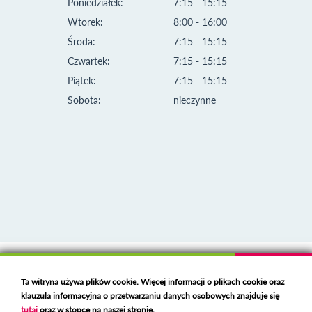
Poniedziałek:
7:15 - 15:15
Wtorek:
8:00 - 16:00
Środa:
7:15 - 15:15
Czwartek:
7:15 - 15:15
Piątek:
7:15 - 15:15
Sobota:
nieczynne
Klauzula informacyjna i polityka plików cookies
Ta witryna używa plików cookie. Więcej informacji o plikach cookie oraz
Deklaracja dostępności
klauzula informacyjna o przetwarzaniu danych osobowych znajduje się
Polski serwer RBL
https://polspam.pl/
tutaj
oraz w stopce na naszej stronie.