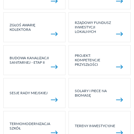
RZĄDOWY FUNDUSZ
ZGŁOŚ AWARIĘ
INWESTYCJI
KOLEKTORA
LOKALNYCH
PROJEKT:
BUDOWA KANALIZACJI
KOMPETENCJE
SANITARNEJ - ETAP II
PRZYSZŁOŚCI
SOLARY I PIECE NA
SESJE RADY MIEJSKIEJ
BIOMASĘ
TERMOMODERNIZACJA
TERENY INWESTYCYJNE
SZKÓŁ