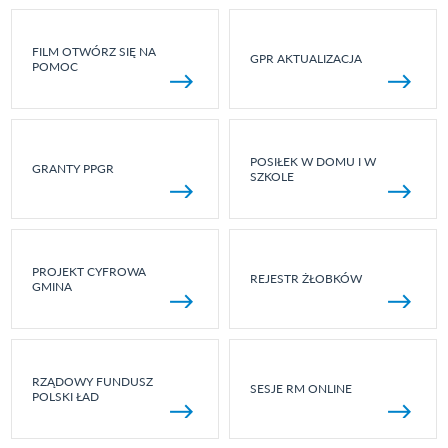
FILM OTWÓRZ SIĘ NA
GPR AKTUALIZACJA
POMOC
POSIŁEK W DOMU I W
GRANTY PPGR
SZKOLE
PROJEKT CYFROWA
REJESTR ŻŁOBKÓW
GMINA
RZĄDOWY FUNDUSZ
SESJE RM ONLINE
POLSKI ŁAD