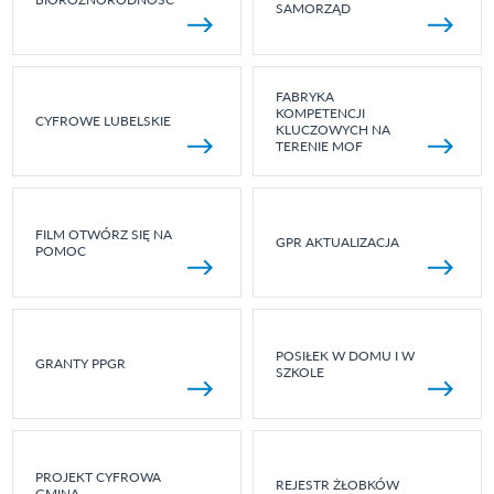
SAMORZĄD
FABRYKA
KOMPETENCJI
CYFROWE LUBELSKIE
KLUCZOWYCH NA
TERENIE MOF
FILM OTWÓRZ SIĘ NA
GPR AKTUALIZACJA
POMOC
POSIŁEK W DOMU I W
GRANTY PPGR
SZKOLE
PROJEKT CYFROWA
REJESTR ŻŁOBKÓW
GMINA