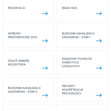
RODZINA 3+
BAZA NGO
WYBORY
BUDOWA KANALIZACJI
PREZYDENCKIE 2025
SANITARNEJ - ETAP I
RZĄDOWY FUNDUSZ
ZGŁOŚ AWARIĘ
INWESTYCJI
KOLEKTORA
LOKALNYCH
PROJEKT:
BUDOWA KANALIZACJI
KOMPETENCJE
SANITARNEJ - ETAP II
PRZYSZŁOŚCI