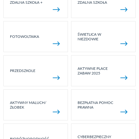
ZDALNA SZKOŁA +
ZDALNA SZKOŁA
ŚWIETLICA W
FOTOWOLTAIKA
NIEZDOWIE
AKTYWNE PLACE
PRZEDSZKOLE
ZABAW 2025
AKTYWNY MALUCH/
BEZPŁATNA POMOC
ŻŁOBEK
PRAWNA
CYBERBEZPIECZNY
BIORÓŻNORODNOŚĆ