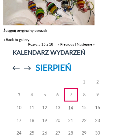
Ściągnij oryginalny obrazek
« Back to gallery
Pozycja 15 z 18
« Previous
|
Następne »
KALENDARZ WYDARZEŃ
SIERPIEŃ
Przejdź do
Przejdź do
poprzedniego
poprzedniego
miesiąca
miesiąca
1
2
3
4
5
6
7
8
9
10
11
12
13
15
16
14
17
18
19
20
21
22
23
24
25
26
27
28
29
30