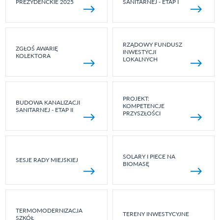
PREZYDENCKIE 2025
SANITARNEJ - ETAP I
RZĄDOWY FUNDUSZ
ZGŁOŚ AWARIĘ
INWESTYCJI
KOLEKTORA
LOKALNYCH
PROJEKT:
BUDOWA KANALIZACJI
KOMPETENCJE
SANITARNEJ - ETAP II
PRZYSZŁOŚCI
SOLARY I PIECE NA
SESJE RADY MIEJSKIEJ
BIOMASĘ
TERMOMODERNIZACJA
TERENY INWESTYCYJNE
SZKÓŁ