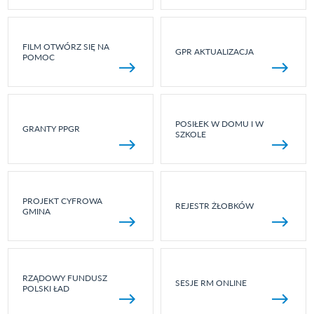
FILM OTWÓRZ SIĘ NA
GPR AKTUALIZACJA
POMOC
POSIŁEK W DOMU I W
GRANTY PPGR
SZKOLE
PROJEKT CYFROWA
REJESTR ŻŁOBKÓW
GMINA
RZĄDOWY FUNDUSZ
SESJE RM ONLINE
POLSKI ŁAD