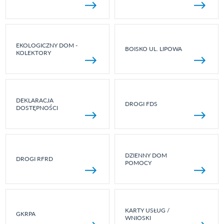
EKOLOGICZNY DOM -
BOISKO UL. LIPOWA
KOLEKTORY
DEKLARACJA
DROGI FDS
DOSTĘPNOŚCI
DZIENNY DOM
DROGI RFRD
POMOCY
KARTY USŁUG /
GKRPA
WNIOSKI