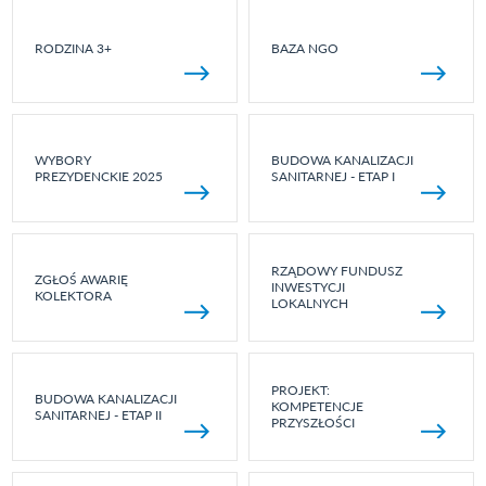
RODZINA 3+
BAZA NGO
WYBORY
BUDOWA KANALIZACJI
PREZYDENCKIE 2025
SANITARNEJ - ETAP I
RZĄDOWY FUNDUSZ
ZGŁOŚ AWARIĘ
INWESTYCJI
KOLEKTORA
LOKALNYCH
PROJEKT:
BUDOWA KANALIZACJI
KOMPETENCJE
SANITARNEJ - ETAP II
PRZYSZŁOŚCI