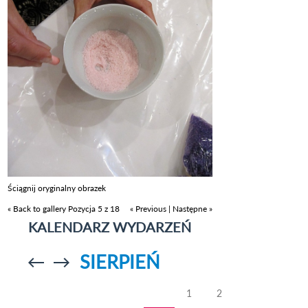
Ściągnij oryginalny obrazek
« Back to gallery
Pozycja 5 z 18
« Previous
|
Następne »
KALENDARZ WYDARZEŃ
SIERPIEŃ
Przejdź do
Przejdź do
poprzedniego
poprzedniego
miesiąca
miesiąca
1
2