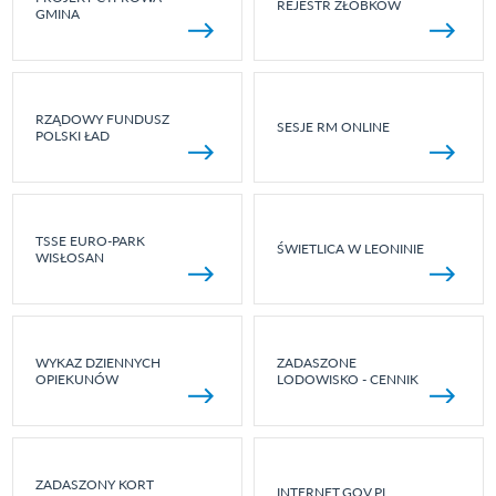
REJESTR ŻŁOBKÓW
GMINA
RZĄDOWY FUNDUSZ
SESJE RM ONLINE
POLSKI ŁAD
TSSE EURO-PARK
ŚWIETLICA W LEONINIE
WISŁOSAN
WYKAZ DZIENNYCH
ZADASZONE
OPIEKUNÓW
LODOWISKO - CENNIK
ZADASZONY KORT
INTERNET.GOV.PL