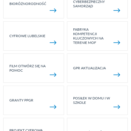
CYBERBEZPIECZNY
BIORÓŻNORODNOŚĆ
SAMORZĄD
FABRYKA
KOMPETENCJI
CYFROWE LUBELSKIE
KLUCZOWYCH NA
TERENIE MOF
FILM OTWÓRZ SIĘ NA
GPR AKTUALIZACJA
POMOC
POSIŁEK W DOMU I W
GRANTY PPGR
SZKOLE
PROJEKT CYFROWA