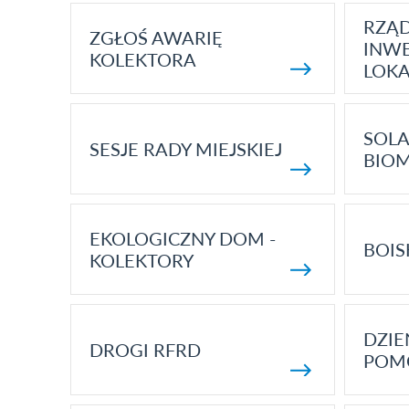
RZĄ
ZGŁOŚ AWARIĘ
INWE
KOLEKTORA
LOK
SOLA
SESJE RADY MIEJSKIEJ
BIO
EKOLOGICZNY DOM -
BOIS
KOLEKTORY
DZI
DROGI RFRD
POM