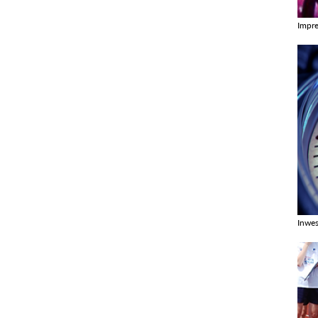
Impr
Zobac
Inwes
Zobac