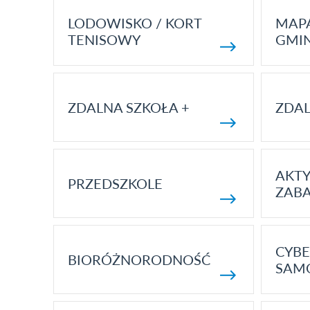
LODOWISKO / KORT
MAP
TENISOWY
GMI
ZDALNA SZKOŁA +
ZDAL
AKT
PRZEDSZKOLE
ZAB
CYBE
BIORÓŻNORODNOŚĆ
SAM