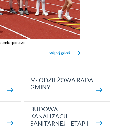
rzenia sportowe
z galerie w kategori Wydarzenia sportowe
Więcej galerii
MŁODZIEŻOWA RADA
GMINY
BUDOWA
KANALIZACJI
5
SANITARNEJ - ETAP I