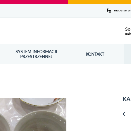
y serwis
mapa serw
ej
So
Imi
SYSTEM INFORMACJI
Szuk
KONTAKT
OŚNIK OTWORZY SIĘ W NOWYM OKNIE
PRZESTRZENNEJ
Wy
KA
p