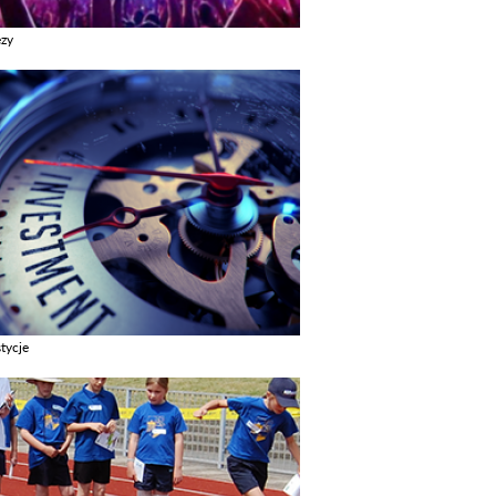
ezy
z galerie w kategori Imprezy
tycje
z galerie w kategori Inwestycje