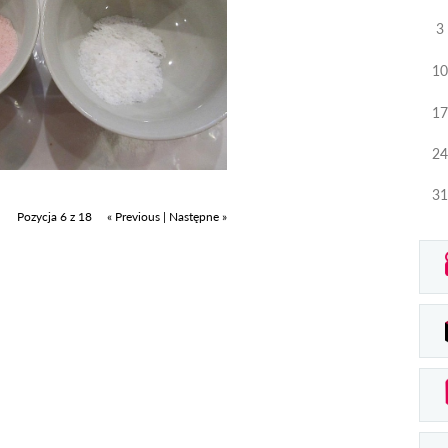
3
10
17
24
31
Pozycja 6 z 18
« Previous
|
Następne »