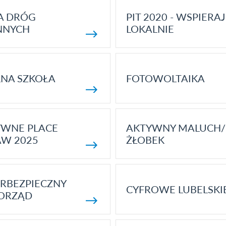
A DRÓG
PIT 2020 - WSPIERAJ
NNYCH
LOKALNIE
NA SZKOŁA
FOTOWOLTAIKA
YWNE PLACE
AKTYWNY MALUCH/
AW 2025
ŻŁOBEK
RBEZPIECZNY
CYFROWE LUBELSKI
ORZĄD