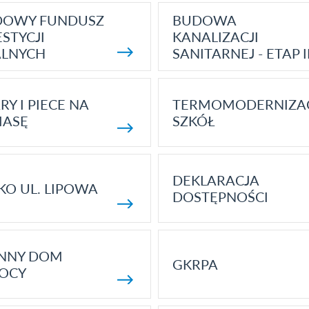
DOWY FUNDUSZ
BUDOWA
STYCJI
KANALIZACJI
ALNYCH
SANITARNEJ - ETAP I
RY I PIECE NA
TERMOMODERNIZA
MASĘ
SZKÓŁ
DEKLARACJA
KO UL. LIPOWA
DOSTĘPNOŚCI
ENNY DOM
GKRPA
OCY