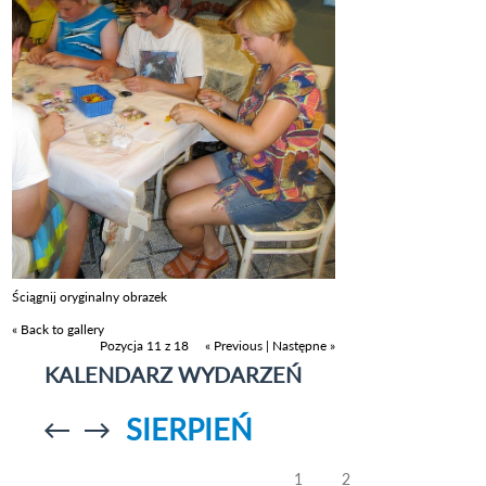
Ściągnij oryginalny obrazek
« Back to gallery
Pozycja 11 z 18
« Previous
|
Następne »
KALENDARZ WYDARZEŃ
SIERPIEŃ
Przejdź do
Przejdź do
poprzedniego
poprzedniego
miesiąca
miesiąca
1
2