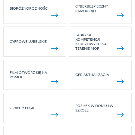
CYBERBEZPIECZNY
BIORÓŻNORODNOŚĆ
SAMORZĄD
FABRYKA
KOMPETENCJI
CYFROWE LUBELSKIE
KLUCZOWYCH NA
TERENIE MOF
FILM OTWÓRZ SIĘ NA
GPR AKTUALIZACJA
POMOC
POSIŁEK W DOMU I W
GRANTY PPGR
SZKOLE