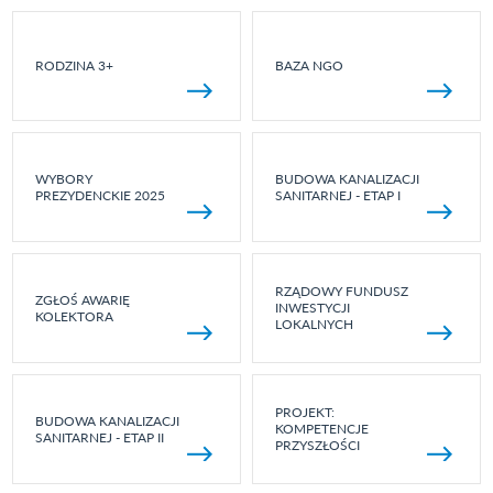
RODZINA 3+
BAZA NGO
WYBORY
BUDOWA KANALIZACJI
PREZYDENCKIE 2025
SANITARNEJ - ETAP I
RZĄDOWY FUNDUSZ
ZGŁOŚ AWARIĘ
INWESTYCJI
KOLEKTORA
LOKALNYCH
PROJEKT:
BUDOWA KANALIZACJI
KOMPETENCJE
SANITARNEJ - ETAP II
PRZYSZŁOŚCI