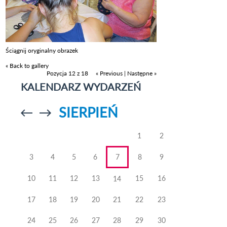
Ściągnij oryginalny obrazek
« Back to gallery
Pozycja 12 z 18
« Previous
|
Następne »
KALENDARZ WYDARZEŃ
SIERPIEŃ
Przejdź do
Przejdź do
poprzedniego
poprzedniego
miesiąca
miesiąca
1
2
3
4
5
6
7
8
9
10
11
12
13
15
16
14
17
18
19
20
21
22
23
24
25
26
27
28
29
30