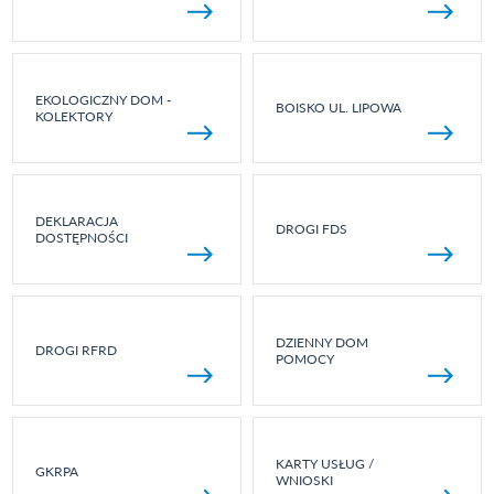
EKOLOGICZNY DOM -
BOISKO UL. LIPOWA
KOLEKTORY
DEKLARACJA
DROGI FDS
DOSTĘPNOŚCI
DZIENNY DOM
DROGI RFRD
POMOCY
KARTY USŁUG /
GKRPA
WNIOSKI