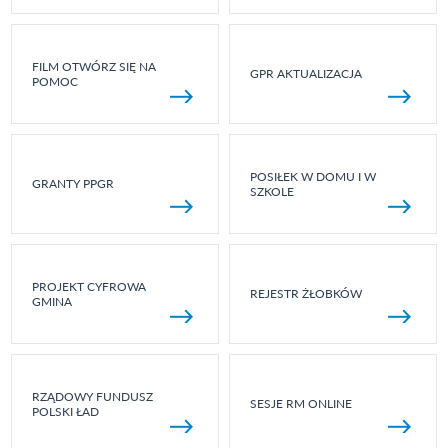
FILM OTWÓRZ SIĘ NA
GPR AKTUALIZACJA
POMOC
POSIŁEK W DOMU I W
GRANTY PPGR
SZKOLE
PROJEKT CYFROWA
REJESTR ŻŁOBKÓW
GMINA
RZĄDOWY FUNDUSZ
SESJE RM ONLINE
POLSKI ŁAD