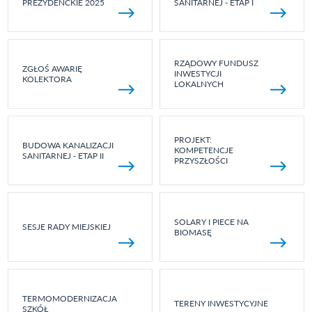
PREZYDENCKIE 2025
SANITARNEJ - ETAP I
RZĄDOWY FUNDUSZ
ZGŁOŚ AWARIĘ
INWESTYCJI
KOLEKTORA
LOKALNYCH
PROJEKT:
BUDOWA KANALIZACJI
KOMPETENCJE
SANITARNEJ - ETAP II
PRZYSZŁOŚCI
SOLARY I PIECE NA
SESJE RADY MIEJSKIEJ
BIOMASĘ
TERMOMODERNIZACJA
TERENY INWESTYCYJNE
SZKÓŁ