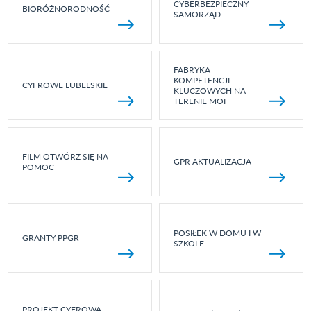
CYBERBEZPIECZNY
BIORÓŻNORODNOŚĆ
SAMORZĄD
FABRYKA
KOMPETENCJI
CYFROWE LUBELSKIE
KLUCZOWYCH NA
TERENIE MOF
FILM OTWÓRZ SIĘ NA
GPR AKTUALIZACJA
POMOC
POSIŁEK W DOMU I W
GRANTY PPGR
SZKOLE
PROJEKT CYFROWA