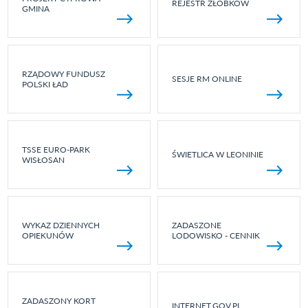
REJESTR ŻŁOBKÓW
GMINA
RZĄDOWY FUNDUSZ
SESJE RM ONLINE
POLSKI ŁAD
TSSE EURO-PARK
ŚWIETLICA W LEONINIE
WISŁOSAN
WYKAZ DZIENNYCH
ZADASZONE
OPIEKUNÓW
LODOWISKO - CENNIK
ZADASZONY KORT
INTERNET.GOV.PL