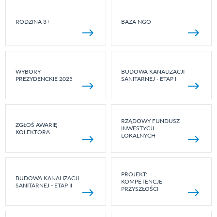
RODZINA 3+
BAZA NGO
WYBORY
BUDOWA KANALIZACJI
PREZYDENCKIE 2025
SANITARNEJ - ETAP I
RZĄDOWY FUNDUSZ
ZGŁOŚ AWARIĘ
INWESTYCJI
KOLEKTORA
LOKALNYCH
PROJEKT:
BUDOWA KANALIZACJI
KOMPETENCJE
SANITARNEJ - ETAP II
PRZYSZŁOŚCI