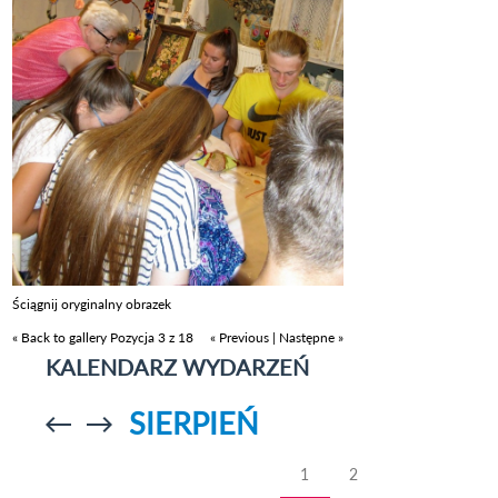
Ściągnij oryginalny obrazek
« Back to gallery
Pozycja 3 z 18
« Previous
|
Następne »
KALENDARZ WYDARZEŃ
SIERPIEŃ
Przejdź do
Przejdź do
poprzedniego
poprzedniego
miesiąca
miesiąca
1
2