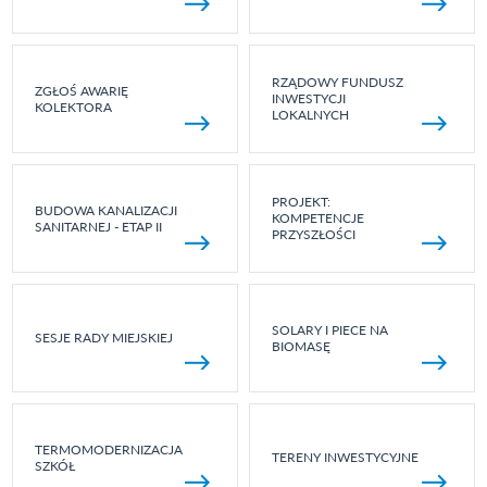
RZĄDOWY FUNDUSZ
ZGŁOŚ AWARIĘ
INWESTYCJI
KOLEKTORA
LOKALNYCH
PROJEKT:
BUDOWA KANALIZACJI
KOMPETENCJE
SANITARNEJ - ETAP II
PRZYSZŁOŚCI
SOLARY I PIECE NA
SESJE RADY MIEJSKIEJ
BIOMASĘ
TERMOMODERNIZACJA
TERENY INWESTYCYJNE
SZKÓŁ