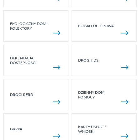
EKOLOGICZNY DOM -
BOISKO UL. LIPOWA
KOLEKTORY
DEKLARACJA
DROGI FDS
DOSTĘPNOŚCI
DZIENNY DOM
DROGI RFRD
POMOCY
KARTY USŁUG /
GKRPA
WNIOSKI