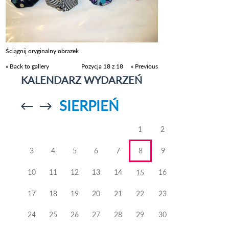
Ściągnij oryginalny obrazek
« Back to gallery
Pozycja 18 z 18
« Previous
KALENDARZ WYDARZEŃ
SIERPIEŃ
Przejdź do
Przejdź do
poprzedniego
poprzedniego
miesiąca
miesiąca
1
2
3
4
5
6
7
8
9
10
11
12
13
14
16
15
17
18
19
20
21
22
23
24
25
26
27
28
29
30