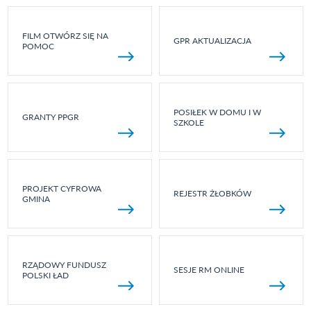
FILM OTWÓRZ SIĘ NA
GPR AKTUALIZACJA
POMOC
POSIŁEK W DOMU I W
GRANTY PPGR
SZKOLE
PROJEKT CYFROWA
REJESTR ŻŁOBKÓW
GMINA
RZĄDOWY FUNDUSZ
SESJE RM ONLINE
POLSKI ŁAD