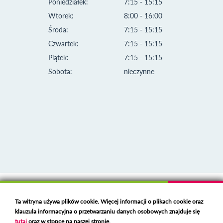
Poniedziałek:
7:15 - 15:15
Wtorek:
8:00 - 16:00
Środa:
7:15 - 15:15
Czwartek:
7:15 - 15:15
Piątek:
7:15 - 15:15
Sobota:
nieczynne
Klauzula informacyjna i polityka plików cookies
Ta witryna używa plików cookie. Więcej informacji o plikach cookie oraz
Deklaracja dostępności
klauzula informacyjna o przetwarzaniu danych osobowych znajduje się
Polski serwer RBL
https://polspam.pl/
tutaj
oraz w stopce na naszej stronie.