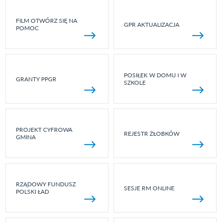
FILM OTWÓRZ SIĘ NA
GPR AKTUALIZACJA
POMOC
POSIŁEK W DOMU I W
GRANTY PPGR
SZKOLE
PROJEKT CYFROWA
REJESTR ŻŁOBKÓW
GMINA
RZĄDOWY FUNDUSZ
SESJE RM ONLINE
POLSKI ŁAD