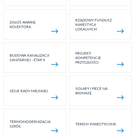
RZĄDOWY FUNDUSZ
ZGŁOŚ AWARIĘ
INWESTYCJI
KOLEKTORA
LOKALNYCH
PROJEKT:
BUDOWA KANALIZACJI
KOMPETENCJE
SANITARNEJ - ETAP II
PRZYSZŁOŚCI
SOLARY I PIECE NA
SESJE RADY MIEJSKIEJ
BIOMASĘ
TERMOMODERNIZACJA
TERENY INWESTYCYJNE
SZKÓŁ