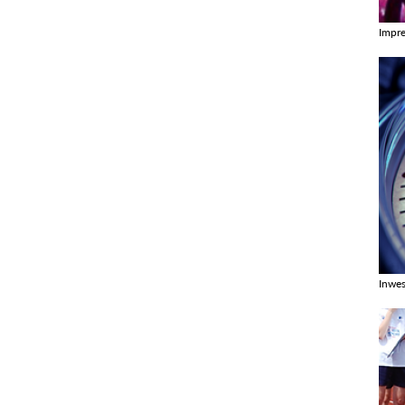
Impr
Zobac
Inwes
Zobac