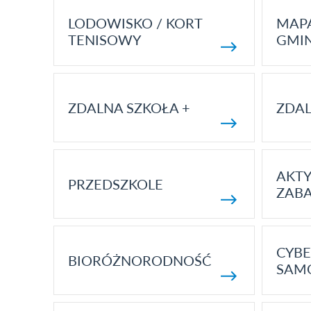
LODOWISKO / KORT
MAP
TENISOWY
GMI
ZDALNA SZKOŁA +
ZDAL
AKT
PRZEDSZKOLE
ZAB
CYBE
BIORÓŻNORODNOŚĆ
SAM