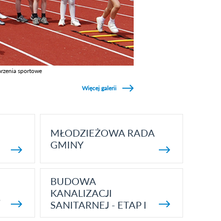
rzenia sportowe
z galerie w kategori Wydarzenia sportowe
Więcej galerii
MŁODZIEŻOWA RADA
GMINY
BUDOWA
KANALIZACJI
5
SANITARNEJ - ETAP I