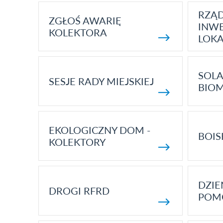
RZĄ
ZGŁOŚ AWARIĘ
INWE
KOLEKTORA
LOK
SOLA
SESJE RADY MIEJSKIEJ
BIO
EKOLOGICZNY DOM -
BOIS
KOLEKTORY
DZI
DROGI RFRD
POM