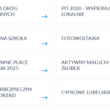
A DRÓG
PIT 2020 - WSPIERAJ
NNYCH
LOKALNIE
NA SZKOŁA
FOTOWOLTAIKA
YWNE PLACE
AKTYWNY MALUCH/
AW 2025
ŻŁOBEK
RBEZPIECZNY
CYFROWE LUBELSKI
ORZĄD