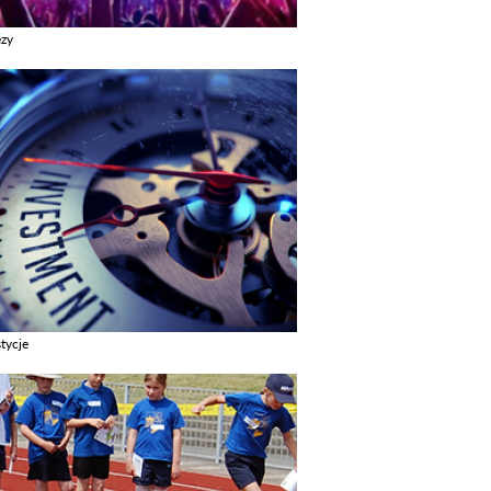
ezy
z galerie w kategori Imprezy
tycje
z galerie w kategori Inwestycje