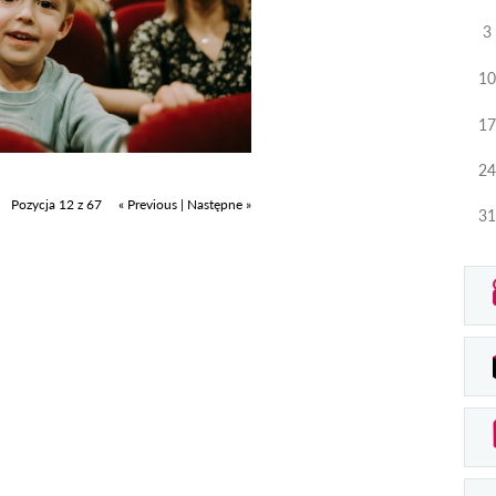
3
10
17
24
Pozycja 12 z 67
« Previous
|
Następne »
31