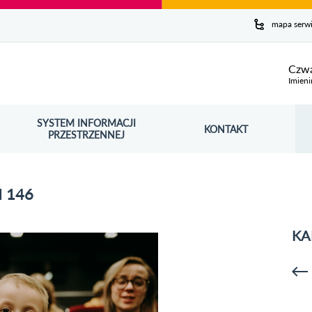
y serwis
mapa serw
ej
Czwa
Imieni
SYSTEM INFORMACJI
Szuk
KONTAKT
OŚNIK OTWORZY SIĘ W NOWYM OKNIE
PRZESTRZENNEJ
Wy
 146
KA
p