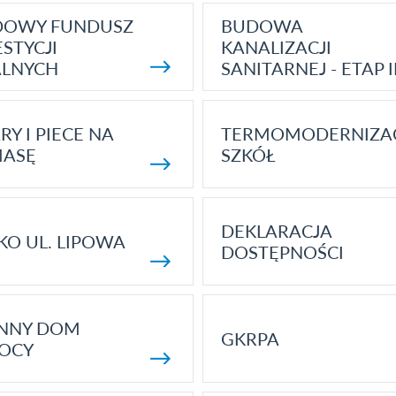
DOWY FUNDUSZ
BUDOWA
STYCJI
KANALIZACJI
ALNYCH
SANITARNEJ - ETAP I
RY I PIECE NA
TERMOMODERNIZA
MASĘ
SZKÓŁ
DEKLARACJA
KO UL. LIPOWA
DOSTĘPNOŚCI
ENNY DOM
GKRPA
OCY