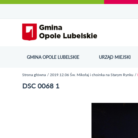
Urząd Miejski w Opolu Lubelskim - oficjaln
Przejdź
Przejdź
Przejdź do
Przejdź do
Przejdź do
Przejdź
Przejdź do
Przejdź
Przejdź
do
do
wyszukiwarki
ścieżki
kategorii
do
kalendarza
do
do
Przejdź do strony startow
mapy
menu
nawigacyjnej
aktualności
treści
wydarzeń
galerii
stopki
strony
zdjęć
GMINA OPOLE LUBELSKIE
URZĄD MIEJSKI
ODN
Strona główna
2019.12.06 Św. Mikołaj i choinka na Starym Rynku
Jesteś tutaj
DSC 0068 1