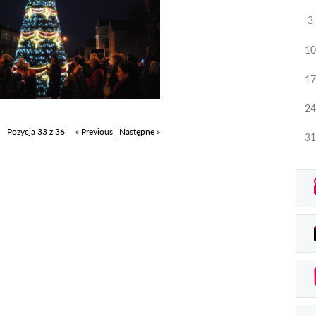
3
10
17
24
Pozycja 33 z 36
« Previous
|
Następne »
31