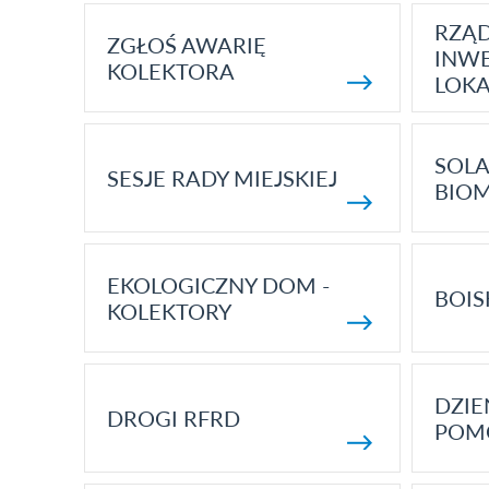
RZĄ
ZGŁOŚ AWARIĘ
INWE
KOLEKTORA
LOK
SOLA
SESJE RADY MIEJSKIEJ
BIO
EKOLOGICZNY DOM -
BOIS
KOLEKTORY
DZI
DROGI RFRD
POM