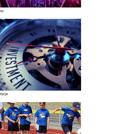
ezy
z galerie w kategori Imprezy
tycje
z galerie w kategori Inwestycje