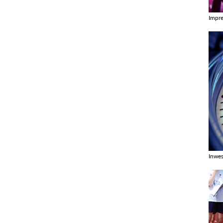
Impr
Zobac
Inwes
Zobac