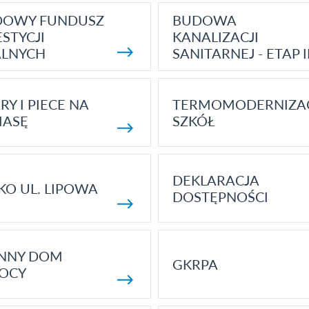
DOWY FUNDUSZ
BUDOWA
STYCJI
KANALIZACJI
ALNYCH
SANITARNEJ - ETAP I
RY I PIECE NA
TERMOMODERNIZA
MASĘ
SZKÓŁ
DEKLARACJA
KO UL. LIPOWA
DOSTĘPNOŚCI
ENNY DOM
GKRPA
OCY