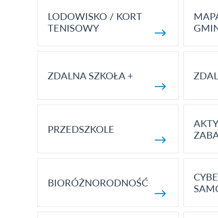
LODOWISKO / KORT
MAP
TENISOWY
GMI
ZDALNA SZKOŁA +
ZDAL
AKT
PRZEDSZKOLE
ZAB
CYBE
BIORÓŻNORODNOŚĆ
SAM