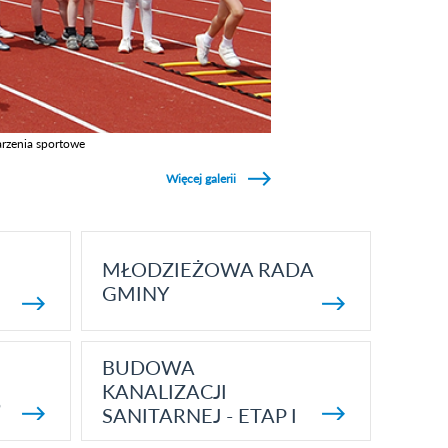
rzenia sportowe
z galerie w kategori Wydarzenia sportowe
Więcej galerii
MŁODZIEŻOWA RADA
GMINY
BUDOWA
KANALIZACJI
5
SANITARNEJ - ETAP I