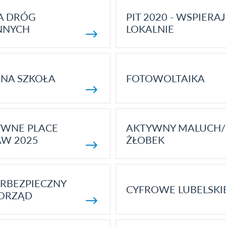
A DRÓG
PIT 2020 - WSPIERAJ
NNYCH
LOKALNIE
NA SZKOŁA
FOTOWOLTAIKA
YWNE PLACE
AKTYWNY MALUCH/
AW 2025
ŻŁOBEK
RBEZPIECZNY
CYFROWE LUBELSKI
ORZĄD