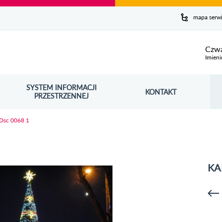
y serwis
mapa serw
ej
Czwa
Imieni
SYSTEM INFORMACJI
Szuk
KONTAKT
OŚNIK OTWORZY SIĘ W NOWYM OKNIE
PRZESTRZENNEJ
Wy
Dsc 0068 1
KA
p