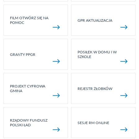
FILM OTWÓRZ SIĘ NA
GPR AKTUALIZACJA
POMOC
POSIŁEK W DOMU I W
GRANTY PPGR
SZKOLE
PROJEKT CYFROWA
REJESTR ŻŁOBKÓW
GMINA
RZĄDOWY FUNDUSZ
SESJE RM ONLINE
POLSKI ŁAD