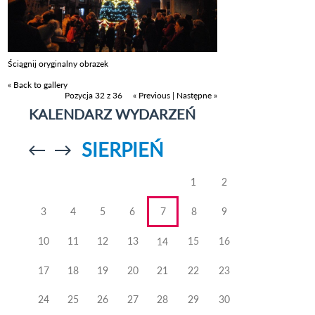
Ściągnij oryginalny obrazek
« Back to gallery
Pozycja 32 z 36
« Previous
|
Następne »
KALENDARZ WYDARZEŃ
SIERPIEŃ
Przejdź do
Przejdź do
poprzedniego
poprzedniego
miesiąca
miesiąca
1
2
3
4
5
6
7
8
9
10
11
12
13
15
16
14
17
18
19
20
21
22
23
24
25
26
27
28
29
30