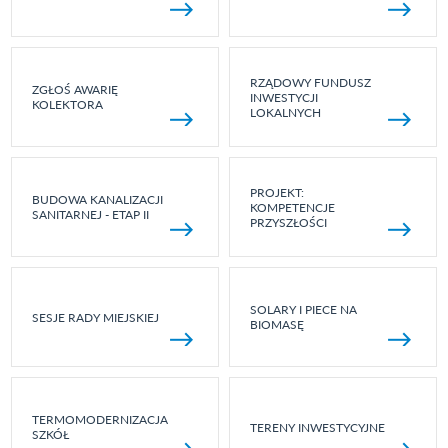
RZĄDOWY FUNDUSZ
ZGŁOŚ AWARIĘ
INWESTYCJI
KOLEKTORA
LOKALNYCH
PROJEKT:
BUDOWA KANALIZACJI
KOMPETENCJE
SANITARNEJ - ETAP II
PRZYSZŁOŚCI
SOLARY I PIECE NA
SESJE RADY MIEJSKIEJ
BIOMASĘ
TERMOMODERNIZACJA
TERENY INWESTYCYJNE
SZKÓŁ