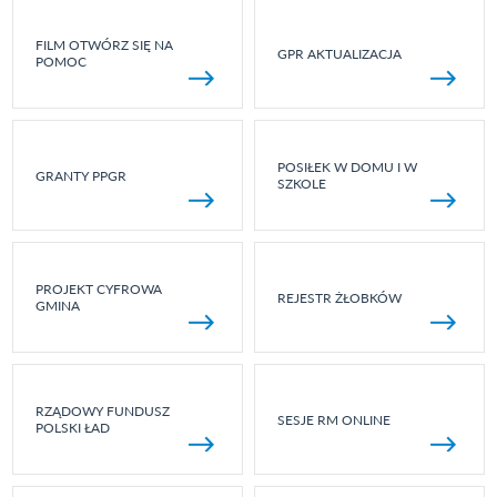
FILM OTWÓRZ SIĘ NA
GPR AKTUALIZACJA
POMOC
POSIŁEK W DOMU I W
GRANTY PPGR
SZKOLE
PROJEKT CYFROWA
REJESTR ŻŁOBKÓW
GMINA
RZĄDOWY FUNDUSZ
SESJE RM ONLINE
POLSKI ŁAD