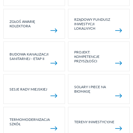
RZĄDOWY FUNDUSZ
ZGŁOŚ AWARIĘ
INWESTYCJI
KOLEKTORA
LOKALNYCH
PROJEKT:
BUDOWA KANALIZACJI
KOMPETENCJE
SANITARNEJ - ETAP II
PRZYSZŁOŚCI
SOLARY I PIECE NA
SESJE RADY MIEJSKIEJ
BIOMASĘ
TERMOMODERNIZACJA
TERENY INWESTYCYJNE
SZKÓŁ