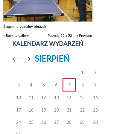
Ściągnij oryginalny obrazek
« Back to gallery
Pozycja 52 z 52
« Previous
KALENDARZ WYDARZEŃ
SIERPIEŃ
Przejdź do
Przejdź do
poprzedniego
poprzedniego
miesiąca
miesiąca
1
2
3
4
5
6
7
8
9
10
11
12
13
15
16
14
17
18
19
20
21
22
23
24
25
26
27
28
29
30