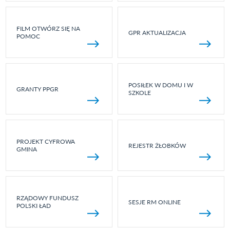
FILM OTWÓRZ SIĘ NA
GPR AKTUALIZACJA
POMOC
POSIŁEK W DOMU I W
GRANTY PPGR
SZKOLE
PROJEKT CYFROWA
REJESTR ŻŁOBKÓW
GMINA
RZĄDOWY FUNDUSZ
SESJE RM ONLINE
POLSKI ŁAD