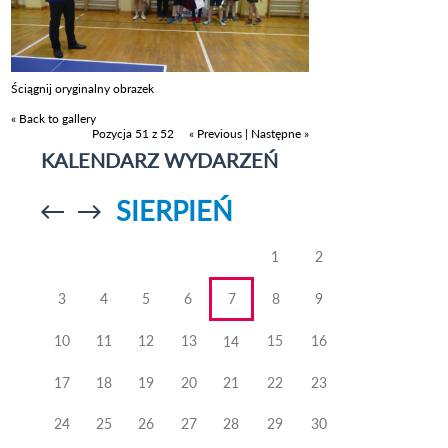
Ściągnij oryginalny obrazek
« Back to gallery
Pozycja 51 z 52
« Previous
|
Następne »
KALENDARZ WYDARZEŃ
SIERPIEŃ
Przejdź do
Przejdź do
poprzedniego
poprzedniego
miesiąca
miesiąca
1
2
3
4
5
6
7
8
9
10
11
12
13
15
16
14
17
18
19
20
21
22
23
24
25
26
27
28
29
30