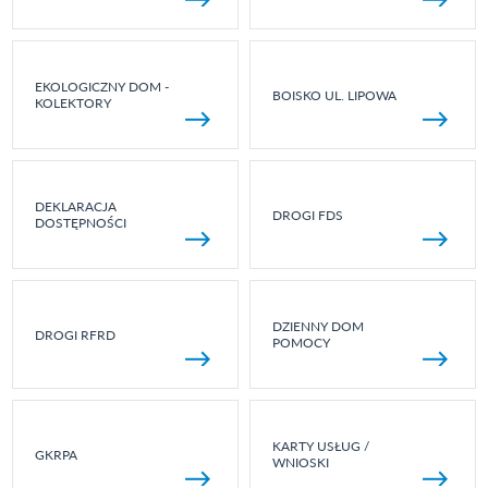
EKOLOGICZNY DOM -
BOISKO UL. LIPOWA
KOLEKTORY
DEKLARACJA
DROGI FDS
DOSTĘPNOŚCI
DZIENNY DOM
DROGI RFRD
POMOCY
KARTY USŁUG /
GKRPA
WNIOSKI