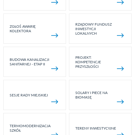
RZĄDOWY FUNDUSZ
ZGŁOŚ AWARIĘ
INWESTYCJI
KOLEKTORA
LOKALNYCH
PROJEKT:
BUDOWA KANALIZACJI
KOMPETENCJE
SANITARNEJ - ETAP II
PRZYSZŁOŚCI
SOLARY I PIECE NA
SESJE RADY MIEJSKIEJ
BIOMASĘ
TERMOMODERNIZACJA
TERENY INWESTYCYJNE
SZKÓŁ