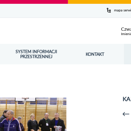
y serwis
mapa serw
ej
Czwa
Imieni
SYSTEM INFORMACJI
Szuk
KONTAKT
OŚNIK OTWORZY SIĘ W NOWYM OKNIE
PRZESTRZENNEJ
Wy
KA
p