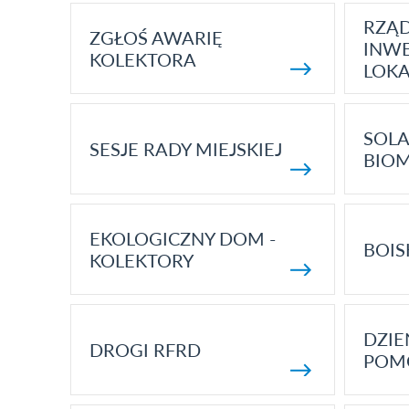
RZĄ
ZGŁOŚ AWARIĘ
INWE
KOLEKTORA
LOK
SOLA
SESJE RADY MIEJSKIEJ
BIO
EKOLOGICZNY DOM -
BOIS
KOLEKTORY
DZI
DROGI RFRD
POM