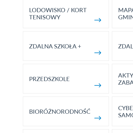
LODOWISKO / KORT
MAP
TENISOWY
GMI
ZDALNA SZKOŁA +
ZDAL
AKT
PRZEDSZKOLE
ZAB
CYBE
BIORÓŻNORODNOŚĆ
SAM