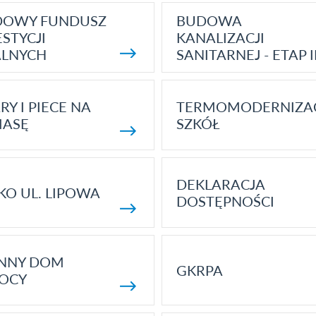
DOWY FUNDUSZ
BUDOWA
STYCJI
KANALIZACJI
ALNYCH
SANITARNEJ - ETAP I
RY I PIECE NA
TERMOMODERNIZA
MASĘ
SZKÓŁ
DEKLARACJA
KO UL. LIPOWA
DOSTĘPNOŚCI
ENNY DOM
GKRPA
OCY