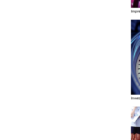
Impr
Zobac
Inwes
Zobac