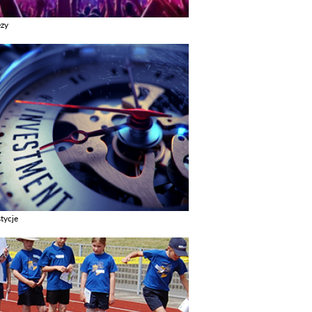
ezy
z galerie w kategori Imprezy
tycje
z galerie w kategori Inwestycje