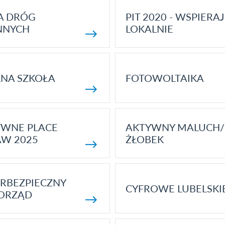
A DRÓG
PIT 2020 - WSPIERAJ
NNYCH
LOKALNIE
NA SZKOŁA
FOTOWOLTAIKA
YWNE PLACE
AKTYWNY MALUCH/
AW 2025
ŻŁOBEK
RBEZPIECZNY
CYFROWE LUBELSKI
ORZĄD