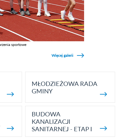
rzenia sportowe
z galerie w kategori Wydarzenia sportowe
Więcej galerii
MŁODZIEŻOWA RADA
GMINY
BUDOWA
KANALIZACJI
5
SANITARNEJ - ETAP I