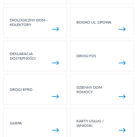
EKOLOGICZNY DOM -
BOISKO UL. LIPOWA
KOLEKTORY
DEKLARACJA
DROGI FDS
DOSTĘPNOŚCI
DZIENNY DOM
DROGI RFRD
POMOCY
KARTY USŁUG /
GKRPA
WNIOSKI