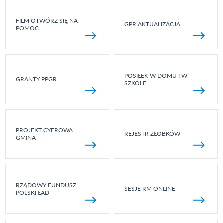
FILM OTWÓRZ SIĘ NA
GPR AKTUALIZACJA
POMOC
POSIŁEK W DOMU I W
GRANTY PPGR
SZKOLE
PROJEKT CYFROWA
REJESTR ŻŁOBKÓW
GMINA
RZĄDOWY FUNDUSZ
SESJE RM ONLINE
POLSKI ŁAD