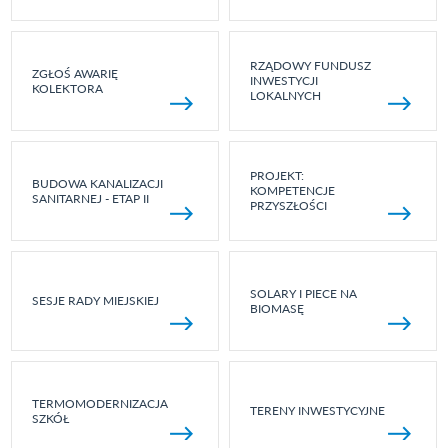
RZĄDOWY FUNDUSZ
ZGŁOŚ AWARIĘ
INWESTYCJI
KOLEKTORA
LOKALNYCH
PROJEKT:
BUDOWA KANALIZACJI
KOMPETENCJE
SANITARNEJ - ETAP II
PRZYSZŁOŚCI
SOLARY I PIECE NA
SESJE RADY MIEJSKIEJ
BIOMASĘ
TERMOMODERNIZACJA
TERENY INWESTYCYJNE
SZKÓŁ