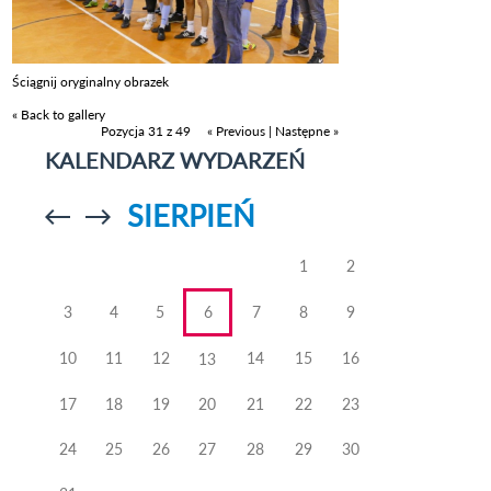
Ściągnij oryginalny obrazek
« Back to gallery
Pozycja 31 z 49
« Previous
|
Następne »
KALENDARZ WYDARZEŃ
SIERPIEŃ
Przejdź do
Przejdź do
poprzedniego
poprzedniego
miesiąca
miesiąca
1
2
3
4
5
6
7
8
9
10
11
12
14
15
16
13
17
18
19
20
21
22
23
24
25
26
27
28
29
30