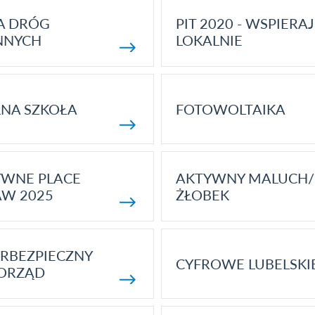
A DRÓG
PIT 2020 - WSPIERAJ
NNYCH
LOKALNIE
NA SZKOŁA
FOTOWOLTAIKA
YWNE PLACE
AKTYWNY MALUCH/
AW 2025
ŻŁOBEK
RBEZPIECZNY
CYFROWE LUBELSKI
ORZĄD