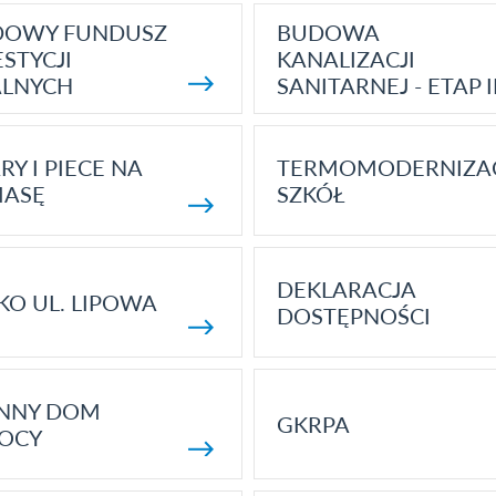
DOWY FUNDUSZ
BUDOWA
STYCJI
KANALIZACJI
ALNYCH
SANITARNEJ - ETAP I
RY I PIECE NA
TERMOMODERNIZA
MASĘ
SZKÓŁ
DEKLARACJA
KO UL. LIPOWA
DOSTĘPNOŚCI
ENNY DOM
GKRPA
OCY