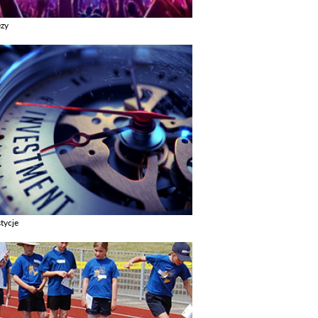
ezy
z galerie w kategori Imprezy
tycje
z galerie w kategori Inwestycje