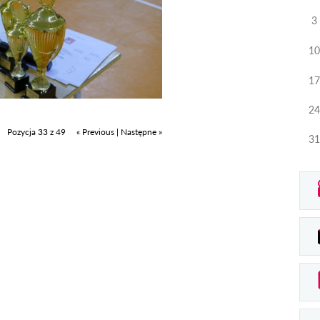
3
10
17
24
Pozycja 33 z 49
« Previous
|
Następne »
31