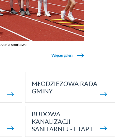
rzenia sportowe
z galerie w kategori Wydarzenia sportowe
Więcej galerii
MŁODZIEŻOWA RADA
GMINY
BUDOWA
KANALIZACJI
5
SANITARNEJ - ETAP I