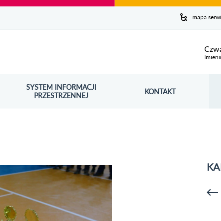
y serwis
mapa serw
ej
Czwa
Imieni
SYSTEM INFORMACJI
Szuk
KONTAKT
OŚNIK OTWORZY SIĘ W NOWYM OKNIE
PRZESTRZENNEJ
Wy
KA
p