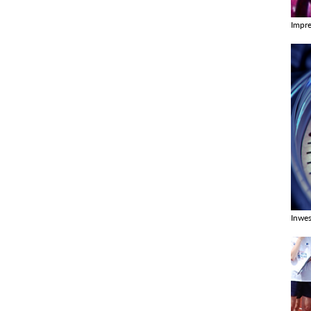
Impr
Zobac
Inwes
Zobac