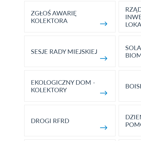
RZĄ
ZGŁOŚ AWARIĘ
INWE
KOLEKTORA
LOK
SOLA
SESJE RADY MIEJSKIEJ
BIO
EKOLOGICZNY DOM -
BOIS
KOLEKTORY
DZI
DROGI RFRD
POM