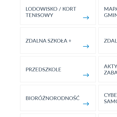
LODOWISKO / KORT
MAP
TENISOWY
GMI
ZDALNA SZKOŁA +
ZDAL
AKT
PRZEDSZKOLE
ZAB
CYBE
BIORÓŻNORODNOŚĆ
SAM