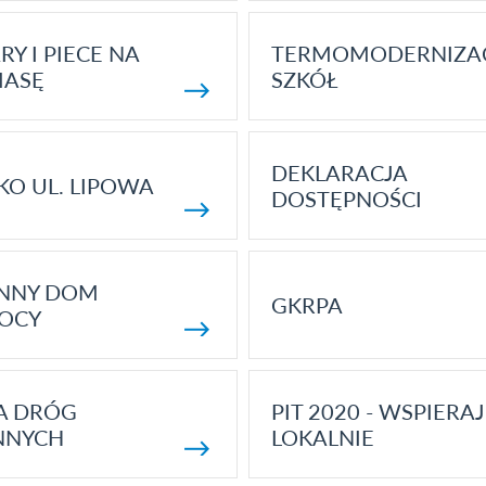
RY I PIECE NA
TERMOMODERNIZA
MASĘ
SZKÓŁ
DEKLARACJA
KO UL. LIPOWA
DOSTĘPNOŚCI
ENNY DOM
GKRPA
OCY
A DRÓG
PIT 2020 - WSPIERAJ
NNYCH
LOKALNIE