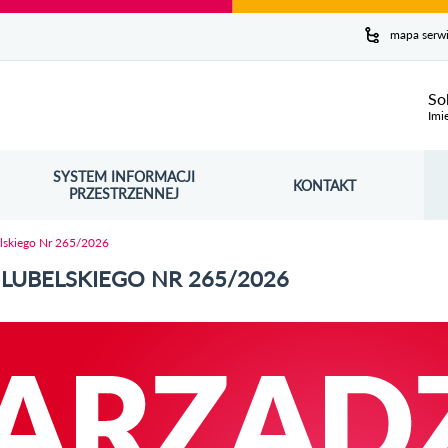
y serwis
mapa serw
ej
So
Imi
SYSTEM INFORMACJI
Szuk
KONTAKT
OŚNIK OTWORZY SIĘ W NOWYM OKNIE
PRZESTRZENNEJ
Wy
elskiego Nr 265/2026
LUBELSKIEGO NR 265/2026