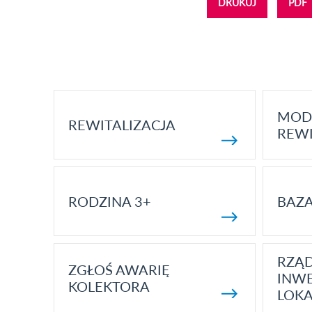
DRUKUJ
PDF
MOD
REWITALIZACJA
REWI
RODZINA 3+
BAZ
RZĄ
ZGŁOŚ AWARIĘ
INWE
KOLEKTORA
LOK