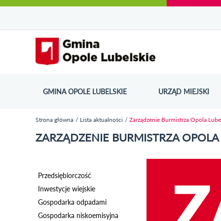
Urząd Miejski w Opolu Lubelskim - oficjaln
Przejdź
Przejdź
Przejdź do
Przejdź do
Przejdź do
Przejdź
Przejdź do
Przejdź
Przejdź
do
do
wyszukiwarki
ścieżki
kategorii
do
kalendarza
do
do
Przejdź do strony startow
mapy
menu
nawigacyjnej
aktualności
treści
wydarzeń
galerii
stopki
strony
zdjęć
GMINA OPOLE LUBELSKIE
URZĄD MIEJSKI
ODN
Strona główna
Lista aktualności
Zarządzenie Burmistrza Opola Lub
Jesteś tutaj
ZARZĄDZENIE BURMISTRZA OPOLA 
Przedsiębiorczość
Inwestycje wiejskie
Gospodarka odpadami
Gospodarka niskoemisyjna