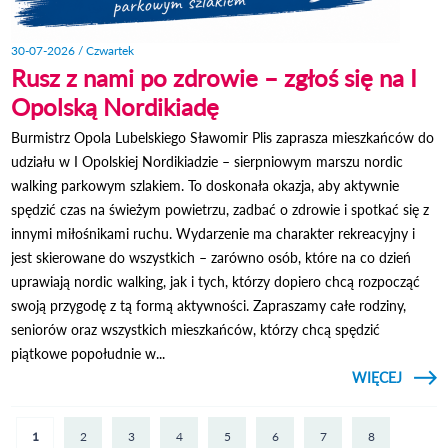
30-07-2026 / Czwartek
Rusz z nami po zdrowie – zgłoś się na I
Opolską Nordikiadę
Burmistrz Opola Lubelskiego Sławomir Plis zaprasza mieszkańców do
udziału w I Opolskiej Nordikiadzie – sierpniowym marszu nordic
walking parkowym szlakiem. To doskonała okazja, aby aktywnie
spędzić czas na świeżym powietrzu, zadbać o zdrowie i spotkać się z
innymi miłośnikami ruchu. Wydarzenie ma charakter rekreacyjny i
jest skierowane do wszystkich – zarówno osób, które na co dzień
uprawiają nordic walking, jak i tych, którzy dopiero chcą rozpocząć
swoją przygodę z tą formą aktywności. Zapraszamy całe rodziny,
seniorów oraz wszystkich mieszkańców, którzy chcą spędzić
piątkowe popołudnie w...
CZYTAJ
WIĘCEJ
O 
NA
ZDRO
ZGŁ
Strony
1
2
3
4
5
6
7
8