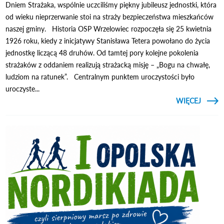
Dniem Strażaka, wspólnie uczciliśmy piękny jubileusz jednostki, która
od wieku nieprzerwanie stoi na straży bezpieczeństwa mieszkańców
naszej gminy. Historia OSP Wrzelowiec rozpoczęła się 25 kwietnia
1926 roku, kiedy z inicjatywy Stanisława Tetera powołano do życia
jednostkę liczącą 48 druhów. Od tamtej pory kolejne pokolenia
strażaków z oddaniem realizują strażacką misję – „Bogu na chwałę,
ludziom na ratunek”. Centralnym punktem uroczystości było
uroczyste...
CZYTAJ
WIĘCEJ
O
O
ODD
WYJ
JU
WRZEL