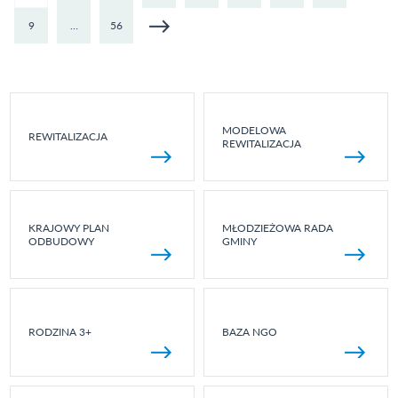
OP
9
…
56
NORDI
MODELOWA
REWITALIZACJA
REWITALIZACJA
KRAJOWY PLAN
MŁODZIEŻOWA RADA
ODBUDOWY
GMINY
RODZINA 3+
BAZA NGO