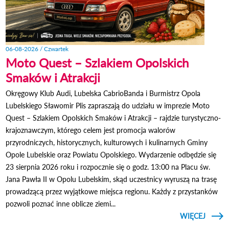
06-08-2026 / Czwartek
Moto Quest – Szlakiem Opolskich
Smaków i Atrakcji
Okręgowy Klub Audi, Lubelska CabrioBanda i Burmistrz Opola
Lubelskiego Sławomir Plis zapraszają do udziału w imprezie Moto
Quest – Szlakiem Opolskich Smaków i Atrakcji – rajdzie turystyczno-
krajoznawczym, którego celem jest promocja walorów
przyrodniczych, historycznych, kulturowych i kulinarnych Gminy
Opole Lubelskie oraz Powiatu Opolskiego. Wydarzenie odbędzie się
23 sierpnia 2026 roku i rozpocznie się o godz. 13:00 na Placu św.
Jana Pawła II w Opolu Lubelskim, skąd uczestnicy wyruszą na trasę
prowadzącą przez wyjątkowe miejsca regionu. Każdy z przystanków
pozwoli poznać inne oblicze ziemi...
CZYTAJ
WIĘCEJ
O 
QUE