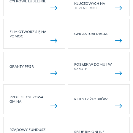
CYFROWE LUBELSKIE
KLUCZOWYCH NA
TERENIE MOF
FILM OTWÓRZ SIĘ NA
GPR AKTUALIZACJA
POMOC
POSIŁEK W DOMU I W
GRANTY PPGR
SZKOLE
PROJEKT CYFROWA
REJESTR ŻŁOBKÓW
GMINA
RZĄDOWY FUNDUSZ
SESJE RM ONLINE