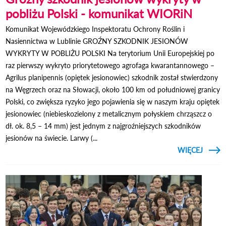
pobliżu Polski - komunikat WIORiN
Komunikat Wojewódzkiego Inspektoratu Ochrony Roślin i
Nasiennictwa w Lublinie GROŹNY SZKODNIK JESIONÓW
WYKRYTY W POBLIŻU POLSKI Na terytorium Unii Europejskiej po
raz pierwszy wykryto priorytetowego agrofaga kwarantannowego –
Agrilus planipennis (opiętek jesionowiec) szkodnik został stwierdzony
na Węgrzech oraz na Słowacji, około 100 km od południowej granicy
Polski, co zwiększa ryzyko jego pojawienia się w naszym kraju opiętek
jesionowiec (niebieskozielony z metalicznym połyskiem chrząszcz o
dł. ok. 8,5 – 14 mm) jest jednym z najgroźniejszych szkodników
jesionów na świecie. Larwy (...
CZYTAJ
WIĘCEJ
O GR
SZK
JESI
WYK
W PO
PO
KOMUN
WI