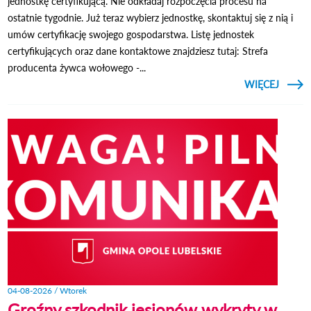
jednostkę certyfikującą. Nie odkładaj rozpoczęcia procesu na
ostatnie tygodnie. Już teraz wybierz jednostkę, skontaktuj się z nią i
umów certyfikację swojego gospodarstwa. Listę jednostek
certyfikujących oraz dane kontaktowe znajdziesz tutaj: Strefa
producenta żywca wołowego -...
CZYTAJ
WIĘCEJ
INFOR
O SYS
04-08-2026 / Wtorek
Groźny szkodnik jesionów wykryty w