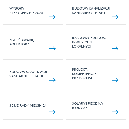
WYBORY
BUDOWA KANALIZACJI
PREZYDENCKIE 2025
SANITARNEJ - ETAP I
RZĄDOWY FUNDUSZ
ZGŁOŚ AWARIĘ
INWESTYCJI
KOLEKTORA
LOKALNYCH
PROJEKT:
BUDOWA KANALIZACJI
KOMPETENCJE
SANITARNEJ - ETAP II
PRZYSZŁOŚCI
SOLARY I PIECE NA
SESJE RADY MIEJSKIEJ
BIOMASĘ