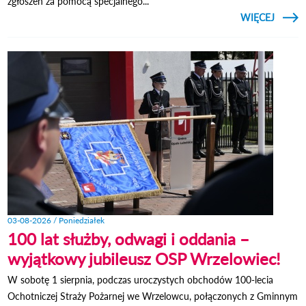
zgłoszeń za pomocą specjalnego...
CZYTAJ
WIĘCEJ
PREZY
K
NAWR
ZAPR
MŁOD
DO J
03-08-2026 / Poniedziałek
100 lat służby, odwagi i oddania –
wyjątkowy jubileusz OSP Wrzelowiec!
W sobotę 1 sierpnia, podczas uroczystych obchodów 100-lecia
Ochotniczej Straży Pożarnej we Wrzelowcu, połączonych z Gminnym