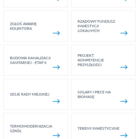
RZĄDOWY FUNDUSZ
ZGŁOŚ AWARIĘ
INWESTYCJI
KOLEKTORA
LOKALNYCH
PROJEKT:
BUDOWA KANALIZACJI
KOMPETENCJE
SANITARNEJ - ETAP II
PRZYSZŁOŚCI
SOLARY I PIECE NA
SESJE RADY MIEJSKIEJ
BIOMASĘ
TERMOMODERNIZACJA
TERENY INWESTYCYJNE
SZKÓŁ