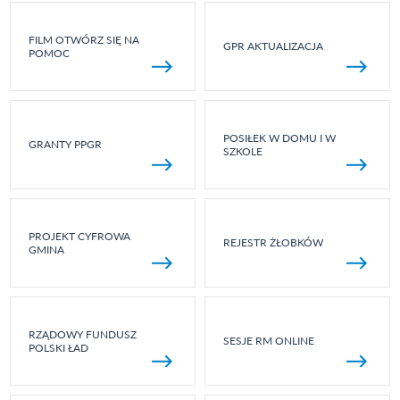
FILM OTWÓRZ SIĘ NA
GPR AKTUALIZACJA
POMOC
POSIŁEK W DOMU I W
GRANTY PPGR
SZKOLE
PROJEKT CYFROWA
REJESTR ŻŁOBKÓW
GMINA
RZĄDOWY FUNDUSZ
SESJE RM ONLINE
POLSKI ŁAD