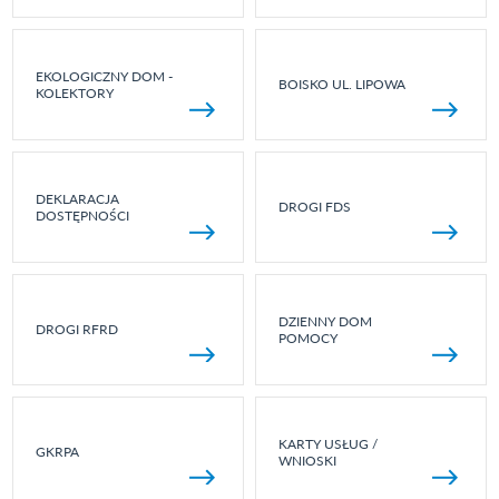
EKOLOGICZNY DOM -
BOISKO UL. LIPOWA
KOLEKTORY
DEKLARACJA
DROGI FDS
DOSTĘPNOŚCI
DZIENNY DOM
DROGI RFRD
POMOCY
KARTY USŁUG /
GKRPA
WNIOSKI