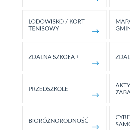
LODOWISKO / KORT
MAP
TENISOWY
GMI
ZDALNA SZKOŁA +
ZDAL
AKT
PRZEDSZKOLE
ZAB
CYBE
BIORÓŻNORODNOŚĆ
SAM