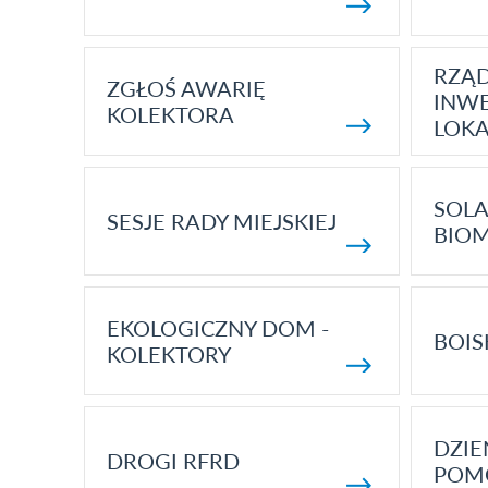
RZĄ
ZGŁOŚ AWARIĘ
INWE
KOLEKTORA
LOK
SOLA
SESJE RADY MIEJSKIEJ
BIO
EKOLOGICZNY DOM -
BOIS
KOLEKTORY
DZI
DROGI RFRD
POM