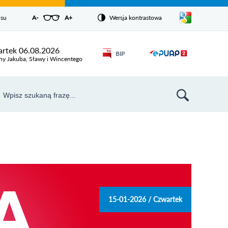
Pokaż/ukryj
isu
A-
pomniejsz czcionkę
A+
powiększ czcionkę
Wersja kontrastowa
Zresetuj czcionkę
listę
języków
Odnośnik
rtek 06.08.2026
BIP
Odnośnik
otworzy się w
ny Jakuba, Sławy i Wincentego
nowym oknie
otworzy
się w
aj
nowym
szukiwarka
oknie
15-01-2026 / Czwartek