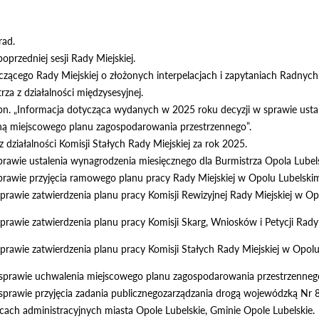
rad.
poprzedniej sesji Rady Miejskiej.
czącego Rady Miejskiej o złożonych interpelacjach i zapytaniach Radnych
za z działalności międzysesyjnej.
pn. „Informacja dotycząca wydanych w 2025 roku decyzji w sprawie ustal
ną miejscowego planu zagospodarowania przestrzennego”.
z działalności Komisji Stałych Rady Miejskiej za rok 2025.
prawie ustalenia wynagrodzenia miesięcznego dla Burmistrza Opola Lubel
prawie przyjęcia ramowego planu pracy Rady Miejskiej w Opolu Lubelskim
prawie zatwierdzenia planu pracy Komisji Rewizyjnej Rady Miejskiej w O
prawie zatwierdzenia planu pracy Komisji Skarg, Wniosków i Petycji Rady
prawie zatwierdzenia planu pracy Komisji Stałych Rady Miejskiej w Opol
sprawie uchwalenia miejscowego planu zagospodarowania przestrzennego
sprawie przyjęcia zadania publicznegozarządzania drogą wojewódzką Nr 82
ach administracyjnych miasta Opole Lubelskie, Gminie Opole Lubelskie.