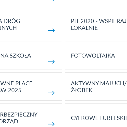
A DRÓG
PIT 2020 - WSPIERAJ
NNYCH
LOKALNIE
NA SZKOŁA
FOTOWOLTAIKA
YWNE PLACE
AKTYWNY MALUCH/
AW 2025
ŻŁOBEK
RBEZPIECZNY
CYFROWE LUBELSKI
ORZĄD