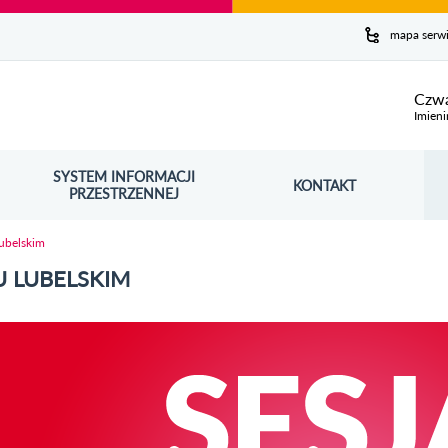
y serwis
mapa serw
ej
Czwa
Imieni
SYSTEM INFORMACJI
Szuk
KONTAKT
OŚNIK OTWORZY SIĘ W NOWYM OKNIE
PRZESTRZENNEJ
Wy
Lubelskim
U LUBELSKIM