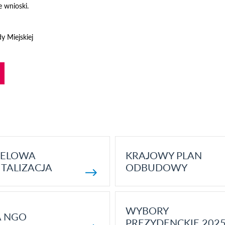
e wnioski.
y Miejskiej
ELOWA
KRAJOWY PLAN
TALIZACJA
ODBUDOWY
WYBORY
A NGO
PREZYDENCKIE 202