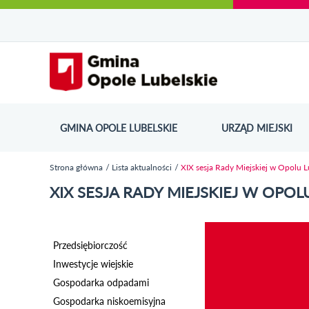
Urząd Miejski w Opolu Lubelskim - oficjaln
Przejdź
Przejdź
Przejdź do
Przejdź do
Przejdź do
Przejdź
Przejdź do
Przejdź
Przejdź
do
do
wyszukiwarki
ścieżki
kategorii
do
kalendarza
do
do
Przejdź do strony startow
mapy
menu
nawigacyjnej
aktualności
treści
wydarzeń
galerii
stopki
strony
zdjęć
GMINA OPOLE LUBELSKIE
URZĄD MIEJSKI
ODN
Strona główna
Lista aktualności
XIX sesja Rady Miejskiej w Opolu 
Jesteś tutaj
XIX SESJA RADY MIEJSKIEJ W OPOL
Przedsiębiorczość
Inwestycje wiejskie
Gospodarka odpadami
Gospodarka niskoemisyjna