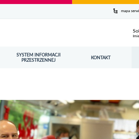
y serwis
mapa serw
ej
So
Imi
SYSTEM INFORMACJI
Szuk
KONTAKT
OŚNIK OTWORZY SIĘ W NOWYM OKNIE
PRZESTRZENNEJ
Wy