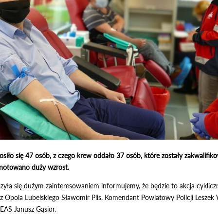
łosiło się 47 osób, z czego krew oddało 37 osób, które zostały zakwali
anotowano duży wzrost.
szyła się dużym zainteresowaniem informujemy, że będzie to akcja cykli
strz Opola Lubelskiego Sławomir Plis, Komendant Powiatowy Policji Lesze
ZEAS Janusz Gąsior.