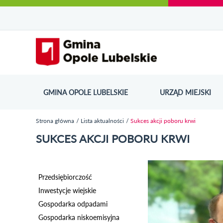
Urząd Miejski w Opolu Lubelskim - oficjaln
Przejdź
Przejdź
Przejdź do
Przejdź do
Przejdź do
Przejdź
Przejdź do
Przejdź
Przejdź
do
do
wyszukiwarki
ścieżki
kategorii
do
kalendarza
do
do
Przejdź do strony startow
mapy
menu
nawigacyjnej
aktualności
treści
wydarzeń
galerii
stopki
strony
zdjęć
GMINA OPOLE LUBELSKIE
URZĄD MIEJSKI
ODN
Strona główna
Lista aktualności
Sukces akcji poboru krwi
Jesteś tutaj
SUKCES AKCJI POBORU KRWI
Przedsiębiorczość
Inwestycje wiejskie
Gospodarka odpadami
Gospodarka niskoemisyjna