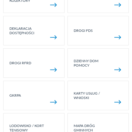
KOLEKTORY
DEKLARACJA
DROGI FDS
DOSTĘPNOŚCI
DZIENNY DOM
DROGI RFRD
POMOCY
KARTY USŁUG /
GKRPA
WNIOSKI
LODOWISKO / KORT
MAPA DRÓG
TENISOWY
GMINNYCH