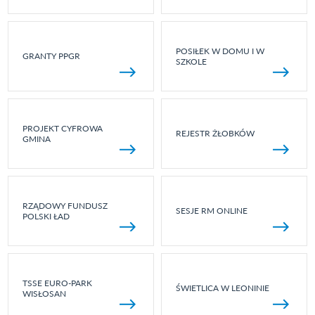
POSIŁEK W DOMU I W
GRANTY PPGR
SZKOLE
PROJEKT CYFROWA
REJESTR ŻŁOBKÓW
GMINA
RZĄDOWY FUNDUSZ
SESJE RM ONLINE
POLSKI ŁAD
TSSE EURO-PARK
ŚWIETLICA W LEONINIE
WISŁOSAN