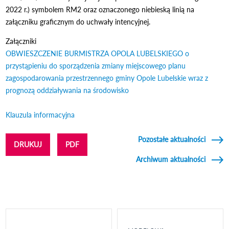
2022 r.) symbolem RM2 oraz oznaczonego niebieską linią na
załączniku graficznym do uchwały intencyjnej.
Załączniki
OBWIESZCZENIE BURMISTRZA OPOLA LUBELSKIEGO o
przystąpieniu do sporządzenia zmiany miejscowego planu
zagospodarowania przestrzennego gminy Opole Lubelskie wraz z
prognozą oddziaływania na środowisko
Odnośnik otworzy się w
nowym oknie
Klauzula informacyjna
Odnośnik otworzy się w nowym oknie
Pozostałe aktualności
DRUKUJ
PDF
Archiwum aktualności