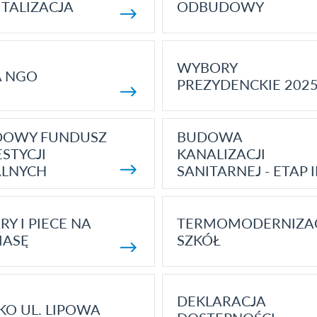
TALIZACJA
ODBUDOWY
WYBORY
A NGO
PREZYDENCKIE 202
DOWY FUNDUSZ
BUDOWA
STYCJI
KANALIZACJI
ALNYCH
SANITARNEJ - ETAP I
RY I PIECE NA
TERMOMODERNIZA
MASĘ
SZKÓŁ
DEKLARACJA
KO UL. LIPOWA