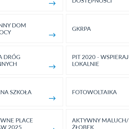
DOSTĘPNOŚCI
ENNY DOM
GKRPA
OCY
A DRÓG
PIT 2020 - WSPIERAJ
NNYCH
LOKALNIE
NA SZKOŁA
FOTOWOLTAIKA
YWNE PLACE
AKTYWNY MALUCH/
AW 2025
ŻŁOBEK