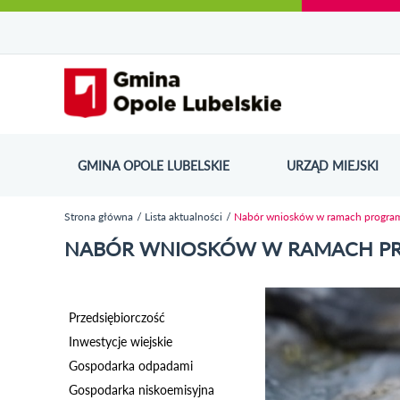
Urząd Miejski w Opolu Lubelskim - oficjaln
Przejdź
Przejdź
Przejdź do
Przejdź do
Przejdź do
Przejdź
Przejdź do
Przejdź
Przejdź
do
do
wyszukiwarki
ścieżki
kategorii
do
kalendarza
do
do
Przejdź do strony startow
mapy
menu
nawigacyjnej
aktualności
treści
wydarzeń
galerii
stopki
strony
zdjęć
GMINA OPOLE LUBELSKIE
URZĄD MIEJSKI
ODN
Strona główna
Lista aktualności
Nabór wniosków w ramach programu
Jesteś tutaj
NABÓR WNIOSKÓW W RAMACH PRO
Przedsiębiorczość
Inwestycje wiejskie
Gospodarka odpadami
Gospodarka niskoemisyjna