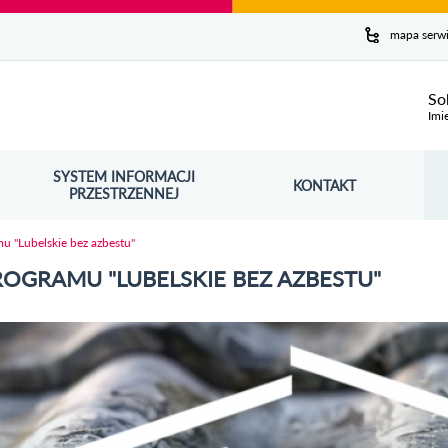
y serwis
mapa serw
ej
So
Imi
SYSTEM INFORMACJI
Szuk
KONTAKT
OŚNIK OTWORZY SIĘ W NOWYM OKNIE
PRZESTRZENNEJ
Wy
 "Lubelskie bez azbestu"
GRAMU "LUBELSKIE BEZ AZBESTU"