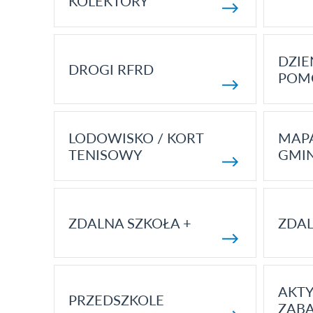
KOLEKTORY
DZI
DROGI RFRD
POM
LODOWISKO / KORT
MAP
TENISOWY
GMI
ZDALNA SZKOŁA +
ZDAL
AKT
PRZEDSZKOLE
ZAB