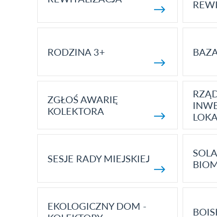
REWI
RODZINA 3+
BAZ
RZĄ
ZGŁOŚ AWARIĘ
INWE
KOLEKTORA
LOK
SOLA
SESJE RADY MIEJSKIEJ
BIO
EKOLOGICZNY DOM -
BOIS