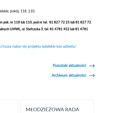
lskie, pokój. 118 ,110.
 pok. nr 118 lub 110, pod nr tel. 81 827 72 25 lub 81 827 72
ralnych UMWL, ul. Stefczyka 3, tel. 81 4781 452 lub 81 4781
ci/rusza-nabor-do-projektu-lubelskie-bez-azbestu/
Pozostałe aktualności
Archiwum aktualności
MŁODZIEŻOWA RADA