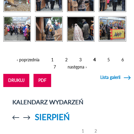
‹ poprzednia
1
2
3
4
5
6
Strony
7
następna ›
Lista galerii
DRUKUJ
PDF
KALENDARZ WYDARZEŃ
SIERPIEŃ
Przejdź do
Przejdź do
poprzedniego
poprzedniego
miesiąca
miesiąca
1
2