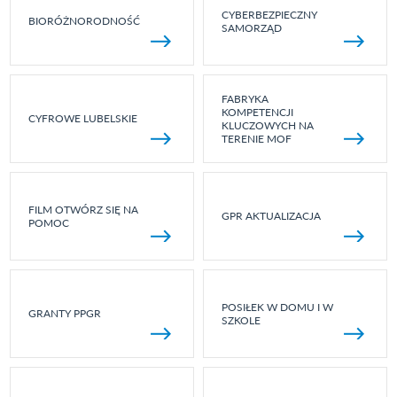
CYBERBEZPIECZNY
BIORÓŻNORODNOŚĆ
SAMORZĄD
FABRYKA
KOMPETENCJI
CYFROWE LUBELSKIE
KLUCZOWYCH NA
TERENIE MOF
FILM OTWÓRZ SIĘ NA
GPR AKTUALIZACJA
POMOC
POSIŁEK W DOMU I W
GRANTY PPGR
SZKOLE