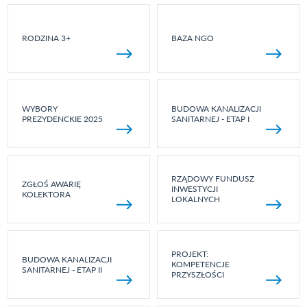
RODZINA 3+
BAZA NGO
WYBORY
BUDOWA KANALIZACJI
PREZYDENCKIE 2025
SANITARNEJ - ETAP I
RZĄDOWY FUNDUSZ
ZGŁOŚ AWARIĘ
INWESTYCJI
KOLEKTORA
LOKALNYCH
PROJEKT:
BUDOWA KANALIZACJI
KOMPETENCJE
SANITARNEJ - ETAP II
PRZYSZŁOŚCI