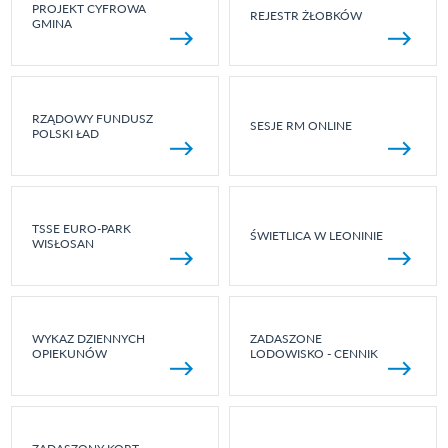
PROJEKT CYFROWA
REJESTR ŻŁOBKÓW
GMINA
RZĄDOWY FUNDUSZ
SESJE RM ONLINE
POLSKI ŁAD
TSSE EURO-PARK
ŚWIETLICA W LEONINIE
WISŁOSAN
WYKAZ DZIENNYCH
ZADASZONE
OPIEKUNÓW
LODOWISKO - CENNIK