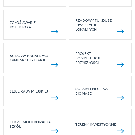
RZĄDOWY FUNDUSZ
ZGŁOŚ AWARIĘ
INWESTYCJI
KOLEKTORA
LOKALNYCH
PROJEKT:
BUDOWA KANALIZACJI
KOMPETENCJE
SANITARNEJ - ETAP II
PRZYSZŁOŚCI
SOLARY I PIECE NA
SESJE RADY MIEJSKIEJ
BIOMASĘ
TERMOMODERNIZACJA
TERENY INWESTYCYJNE
SZKÓŁ