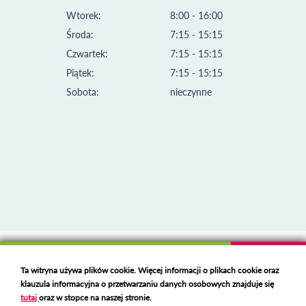
Wtorek:
8:00 - 16:00
Środa:
7:15 - 15:15
Czwartek:
7:15 - 15:15
Piątek:
7:15 - 15:15
Sobota:
nieczynne
Klauzula informacyjna i polityka plików cookies
Ta witryna używa plików cookie. Więcej informacji o plikach cookie oraz
Deklaracja dostępności
klauzula informacyjna o przetwarzaniu danych osobowych znajduje się
Polski serwer RBL
https://polspam.pl/
tutaj
oraz w stopce na naszej stronie.