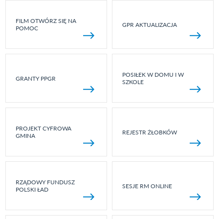
FILM OTWÓRZ SIĘ NA
GPR AKTUALIZACJA
POMOC
POSIŁEK W DOMU I W
GRANTY PPGR
SZKOLE
PROJEKT CYFROWA
REJESTR ŻŁOBKÓW
GMINA
RZĄDOWY FUNDUSZ
SESJE RM ONLINE
POLSKI ŁAD