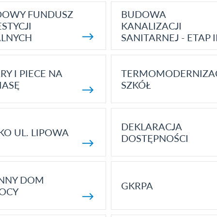
DOWY FUNDUSZ
BUDOWA
STYCJI
KANALIZACJI
ALNYCH
SANITARNEJ - ETAP I
RY I PIECE NA
TERMOMODERNIZA
MASĘ
SZKÓŁ
DEKLARACJA
KO UL. LIPOWA
DOSTĘPNOŚCI
ENNY DOM
GKRPA
OCY