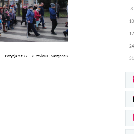
3
10
17
24
Pozycja 9 z 77
« Previous
|
Następne »
31