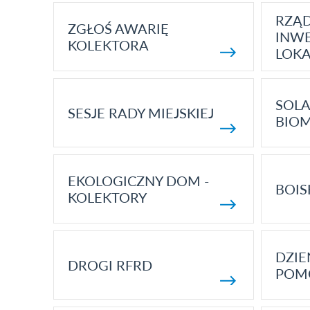
RZĄ
ZGŁOŚ AWARIĘ
INWE
KOLEKTORA
LOK
SOLA
SESJE RADY MIEJSKIEJ
BIO
EKOLOGICZNY DOM -
BOIS
KOLEKTORY
DZI
DROGI RFRD
POM