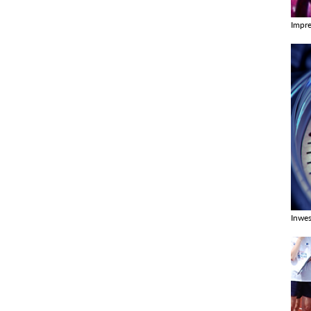
Impr
Zobac
Inwes
Zobac