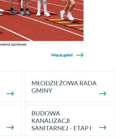
rzenia sportowe
z galerie w kategori Wydarzenia sportowe
Więcej galerii
MŁODZIEŻOWA RADA
GMINY
BUDOWA
KANALIZACJI
5
SANITARNEJ - ETAP I