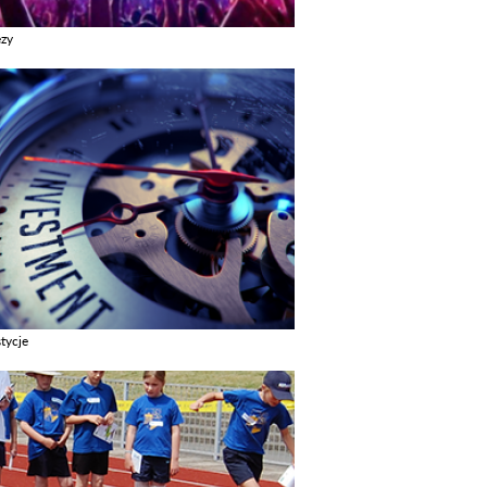
ezy
z galerie w kategori Imprezy
tycje
z galerie w kategori Inwestycje