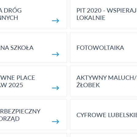
A DRÓG
PIT 2020 - WSPIERAJ
NNYCH
LOKALNIE
NA SZKOŁA
FOTOWOLTAIKA
YWNE PLACE
AKTYWNY MALUCH/
AW 2025
ŻŁOBEK
RBEZPIECZNY
CYFROWE LUBELSKI
ORZĄD