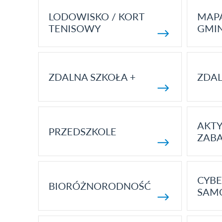
LODOWISKO / KORT
MAP
TENISOWY
GMI
ZDALNA SZKOŁA +
ZDAL
AKT
PRZEDSZKOLE
ZAB
CYBE
BIORÓŻNORODNOŚĆ
SAM