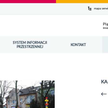
y serwis
mapa serw
ej
Pi
Imie
SYSTEM INFORMACJI
Szuk
KONTAKT
OŚNIK OTWORZY SIĘ W NOWYM OKNIE
PRZESTRZENNEJ
Wy
KA
p