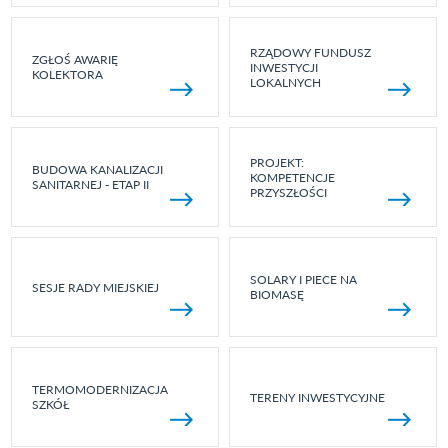
RZĄDOWY FUNDUSZ
ZGŁOŚ AWARIĘ
INWESTYCJI
KOLEKTORA
LOKALNYCH
PROJEKT:
BUDOWA KANALIZACJI
KOMPETENCJE
SANITARNEJ - ETAP II
PRZYSZŁOŚCI
SOLARY I PIECE NA
SESJE RADY MIEJSKIEJ
BIOMASĘ
TERMOMODERNIZACJA
TERENY INWESTYCYJNE
SZKÓŁ