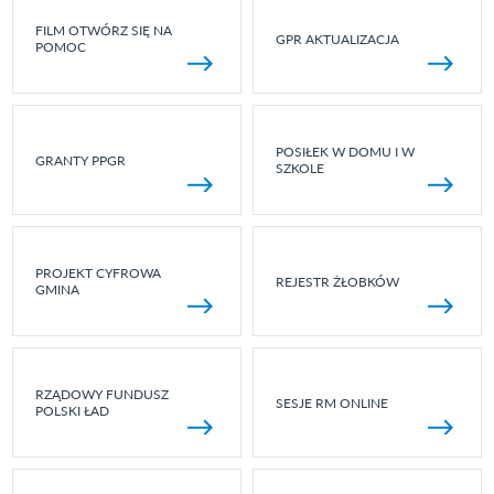
FILM OTWÓRZ SIĘ NA
GPR AKTUALIZACJA
POMOC
POSIŁEK W DOMU I W
GRANTY PPGR
SZKOLE
PROJEKT CYFROWA
REJESTR ŻŁOBKÓW
GMINA
RZĄDOWY FUNDUSZ
SESJE RM ONLINE
POLSKI ŁAD