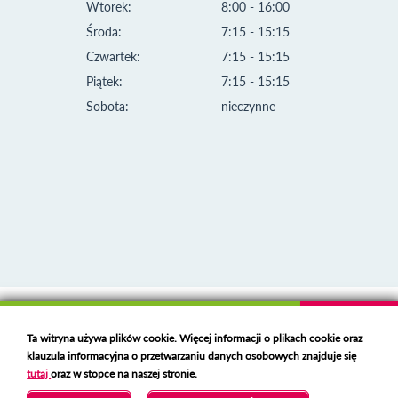
Wtorek:
8:00 - 16:00
Środa:
7:15 - 15:15
Czwartek:
7:15 - 15:15
Piątek:
7:15 - 15:15
Sobota:
nieczynne
Klauzula informacyjna i polityka plików cookies
Ta witryna używa plików cookie. Więcej informacji o plikach cookie oraz
Deklaracja dostępności
klauzula informacyjna o przetwarzaniu danych osobowych znajduje się
Polski serwer RBL
https://polspam.pl/
tutaj
oraz w stopce na naszej stronie.
Copyright 2023 Urząd Miejski w Opolu Lubelskim