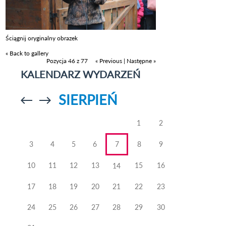
Ściągnij oryginalny obrazek
« Back to gallery
Pozycja 46 z 77
« Previous
|
Następne »
KALENDARZ WYDARZEŃ
SIERPIEŃ
Przejdź do
Przejdź do
poprzedniego
poprzedniego
miesiąca
miesiąca
1
2
3
4
5
6
7
8
9
10
11
12
13
15
16
14
17
18
19
20
21
22
23
24
25
26
27
28
29
30