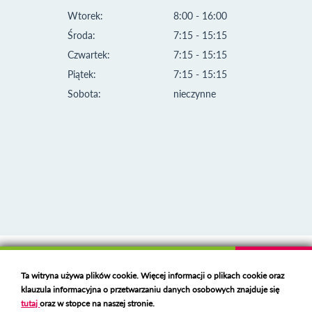
Wtorek:
8:00 - 16:00
Środa:
7:15 - 15:15
Czwartek:
7:15 - 15:15
Piątek:
7:15 - 15:15
Sobota:
nieczynne
Klauzula informacyjna i polityka plików cookies
Ta witryna używa plików cookie. Więcej informacji o plikach cookie oraz
Deklaracja dostępności
klauzula informacyjna o przetwarzaniu danych osobowych znajduje się
Polski serwer RBL
https://polspam.pl/
tutaj
oraz w stopce na naszej stronie.