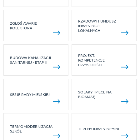
RZĄDOWY FUNDUSZ
ZGŁOŚ AWARIĘ
INWESTYCJI
KOLEKTORA
LOKALNYCH
PROJEKT:
BUDOWA KANALIZACJI
KOMPETENCJE
SANITARNEJ - ETAP II
PRZYSZŁOŚCI
SOLARY I PIECE NA
SESJE RADY MIEJSKIEJ
BIOMASĘ
TERMOMODERNIZACJA
TERENY INWESTYCYJNE
SZKÓŁ