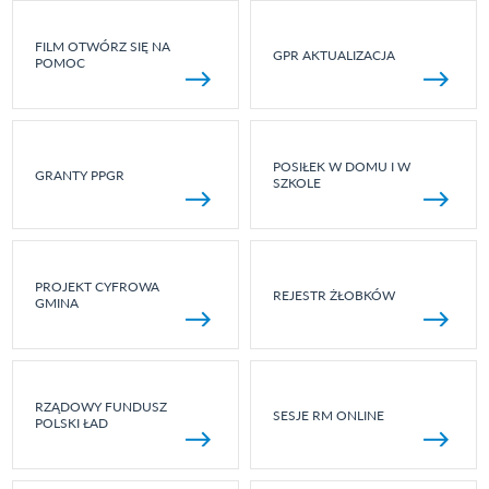
FILM OTWÓRZ SIĘ NA
GPR AKTUALIZACJA
POMOC
POSIŁEK W DOMU I W
GRANTY PPGR
SZKOLE
PROJEKT CYFROWA
REJESTR ŻŁOBKÓW
GMINA
RZĄDOWY FUNDUSZ
SESJE RM ONLINE
POLSKI ŁAD