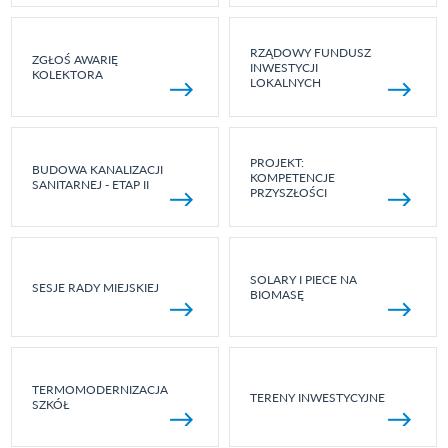
RZĄDOWY FUNDUSZ
ZGŁOŚ AWARIĘ
INWESTYCJI
KOLEKTORA
LOKALNYCH
PROJEKT:
BUDOWA KANALIZACJI
KOMPETENCJE
SANITARNEJ - ETAP II
PRZYSZŁOŚCI
SOLARY I PIECE NA
SESJE RADY MIEJSKIEJ
BIOMASĘ
TERMOMODERNIZACJA
TERENY INWESTYCYJNE
SZKÓŁ