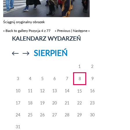
Ściągnij oryginalny obrazek
« Back to gallery
Pozycja 4 z 77
« Previous
|
Następne »
KALENDARZ WYDARZEŃ
SIERPIEŃ
Przejdź do
Przejdź do
poprzedniego
poprzedniego
miesiąca
miesiąca
1
2
3
4
5
6
7
8
9
10
11
12
13
14
16
15
17
18
19
20
21
22
23
24
25
26
27
28
29
30
31