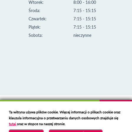
Wtorek:
8:00 - 16:00
Środa:
7:15 - 15:15
Czwartek:
7:15 - 15:15
Piątek:
7:15 - 15:15
Sobota:
nieczynne
Klauzula informacyjna i polityka plików cookies
Ta witryna używa plików cookie. Więcej informacji o plikach cookie oraz
Deklaracja dostępności
klauzula informacyjna o przetwarzaniu danych osobowych znajduje się
Polski serwer RBL
https://polspam.pl/
tutaj
oraz w stopce na naszej stronie.
Copyright 2023 Urząd Miejski w Opolu Lubelskim