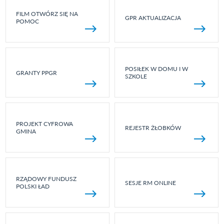
FILM OTWÓRZ SIĘ NA
GPR AKTUALIZACJA
POMOC
POSIŁEK W DOMU I W
GRANTY PPGR
SZKOLE
PROJEKT CYFROWA
REJESTR ŻŁOBKÓW
GMINA
RZĄDOWY FUNDUSZ
SESJE RM ONLINE
POLSKI ŁAD