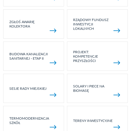
RZĄDOWY FUNDUSZ
ZGŁOŚ AWARIĘ
INWESTYCJI
KOLEKTORA
LOKALNYCH
PROJEKT:
BUDOWA KANALIZACJI
KOMPETENCJE
SANITARNEJ - ETAP II
PRZYSZŁOŚCI
SOLARY I PIECE NA
SESJE RADY MIEJSKIEJ
BIOMASĘ
TERMOMODERNIZACJA
TERENY INWESTYCYJNE
SZKÓŁ