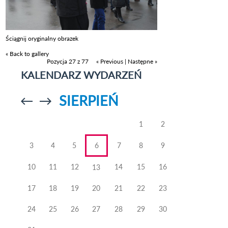
Ściągnij oryginalny obrazek
« Back to gallery
Pozycja 27 z 77
« Previous
|
Następne »
KALENDARZ WYDARZEŃ
SIERPIEŃ
Przejdź do
Przejdź do
poprzedniego
poprzedniego
miesiąca
miesiąca
1
2
3
4
5
6
7
8
9
10
11
12
14
15
16
13
17
18
19
20
21
22
23
24
25
26
27
28
29
30