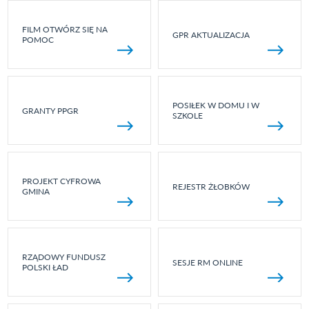
FILM OTWÓRZ SIĘ NA
GPR AKTUALIZACJA
POMOC
POSIŁEK W DOMU I W
GRANTY PPGR
SZKOLE
PROJEKT CYFROWA
REJESTR ŻŁOBKÓW
GMINA
RZĄDOWY FUNDUSZ
SESJE RM ONLINE
POLSKI ŁAD