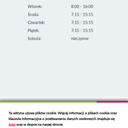
Wtorek:
8:00 - 16:00
Środa:
7:15 - 15:15
Czwartek:
7:15 - 15:15
Piątek:
7:15 - 15:15
Sobota:
nieczynne
Klauzula informacyjna i polityka plików cookies
Ta witryna używa plików cookie. Więcej informacji o plikach cookie oraz
Deklaracja dostępności
klauzula informacyjna o przetwarzaniu danych osobowych znajduje się
Polski serwer RBL
https://polspam.pl/
tutaj
oraz w stopce na naszej stronie.