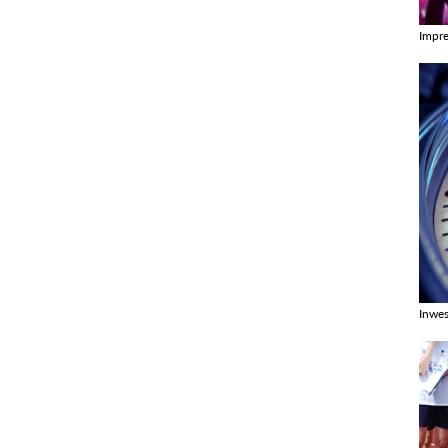
Impr
Zobac
Inwes
Zobac