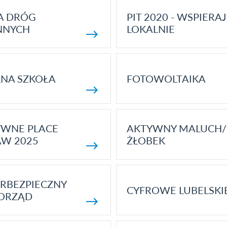
A DRÓG
PIT 2020 - WSPIERAJ
NNYCH
LOKALNIE
NA SZKOŁA
FOTOWOLTAIKA
YWNE PLACE
AKTYWNY MALUCH/
AW 2025
ŻŁOBEK
RBEZPIECZNY
CYFROWE LUBELSKI
ORZĄD