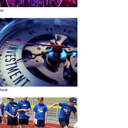
ezy
z galerie w kategori Imprezy
tycje
z galerie w kategori Inwestycje