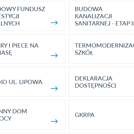
DOWY FUNDUSZ
BUDOWA
STYCJI
KANALIZACJI
ALNYCH
SANITARNEJ - ETAP I
RY I PIECE NA
TERMOMODERNIZA
MASĘ
SZKÓŁ
DEKLARACJA
KO UL. LIPOWA
DOSTĘPNOŚCI
ENNY DOM
GKRPA
OCY