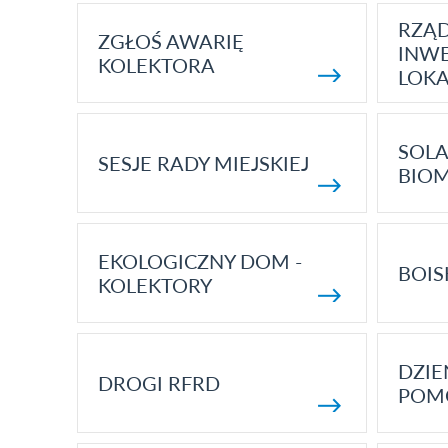
RZĄ
ZGŁOŚ AWARIĘ
INWE
KOLEKTORA
LOK
SOLA
SESJE RADY MIEJSKIEJ
BIO
EKOLOGICZNY DOM -
BOIS
KOLEKTORY
DZI
DROGI RFRD
POM