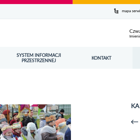
y serwis
mapa serw
ej
Czwa
Imieni
SYSTEM INFORMACJI
Szuk
KONTAKT
OŚNIK OTWORZY SIĘ W NOWYM OKNIE
PRZESTRZENNEJ
Wy
KA
p