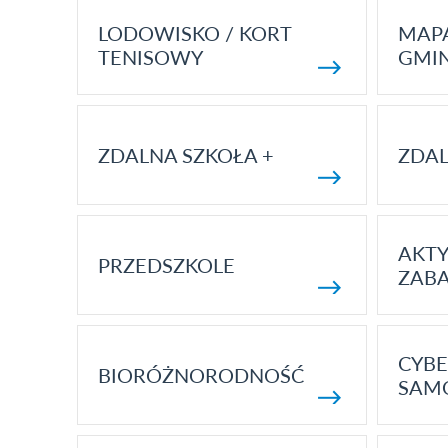
LODOWISKO / KORT
MAP
TENISOWY
GMI
ZDALNA SZKOŁA +
ZDAL
AKT
PRZEDSZKOLE
ZAB
CYBE
BIORÓŻNORODNOŚĆ
SAM