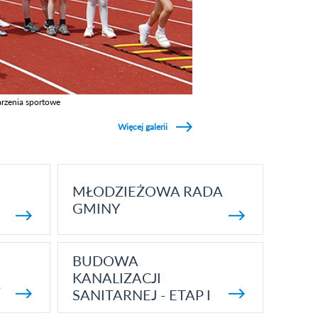
rzenia sportowe
z galerie w kategori Wydarzenia sportowe
Więcej galerii
MŁODZIEŻOWA RADA
GMINY
BUDOWA
KANALIZACJI
5
SANITARNEJ - ETAP I