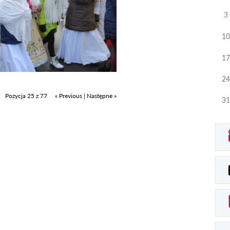
3
10
17
24
Pozycja 25 z 77
« Previous
|
Następne »
31