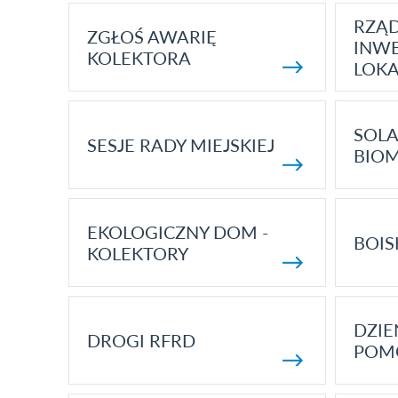
RZĄ
ZGŁOŚ AWARIĘ
INWE
KOLEKTORA
LOK
SOLA
SESJE RADY MIEJSKIEJ
BIO
EKOLOGICZNY DOM -
BOIS
KOLEKTORY
DZI
DROGI RFRD
POM