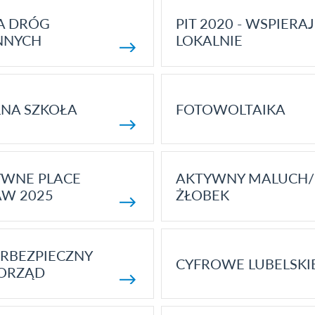
A DRÓG
PIT 2020 - WSPIERAJ
NNYCH
LOKALNIE
NA SZKOŁA
FOTOWOLTAIKA
YWNE PLACE
AKTYWNY MALUCH/
AW 2025
ŻŁOBEK
RBEZPIECZNY
CYFROWE LUBELSKI
ORZĄD