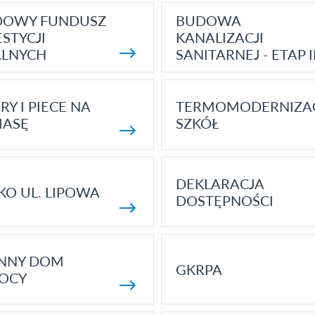
DOWY FUNDUSZ
BUDOWA
STYCJI
KANALIZACJI
ALNYCH
SANITARNEJ - ETAP I
RY I PIECE NA
TERMOMODERNIZA
MASĘ
SZKÓŁ
DEKLARACJA
KO UL. LIPOWA
DOSTĘPNOŚCI
ENNY DOM
GKRPA
OCY