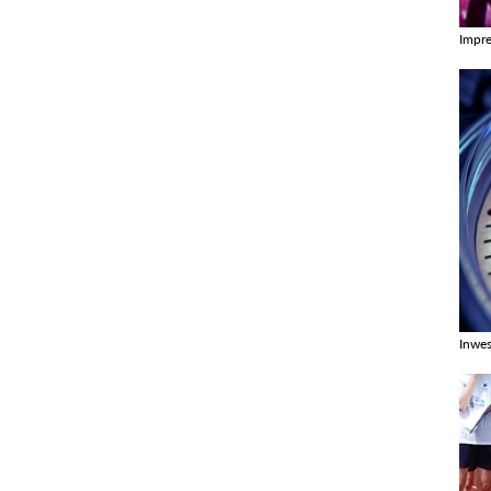
Impr
Zobac
Inwes
Zobac