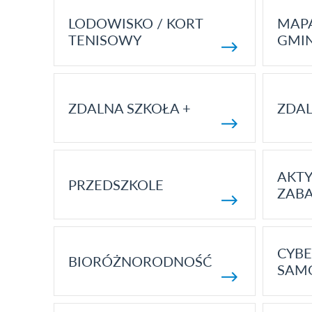
LODOWISKO / KORT
MAP
TENISOWY
GMI
ZDALNA SZKOŁA +
ZDAL
AKT
PRZEDSZKOLE
ZAB
CYBE
BIORÓŻNORODNOŚĆ
SAM