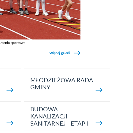
rzenia sportowe
z galerie w kategori Wydarzenia sportowe
Więcej galerii
MŁODZIEŻOWA RADA
GMINY
BUDOWA
KANALIZACJI
5
SANITARNEJ - ETAP I