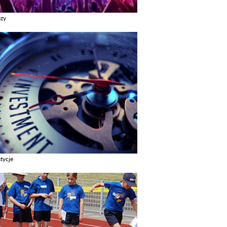
ezy
z galerie w kategori Imprezy
tycje
z galerie w kategori Inwestycje