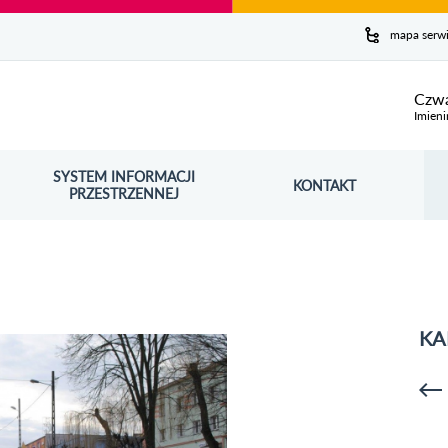
y serwis
mapa serw
ej
Czwa
Imieni
SYSTEM INFORMACJI
Szuk
KONTAKT
OŚNIK OTWORZY SIĘ W NOWYM OKNIE
PRZESTRZENNEJ
Wy
KA
p