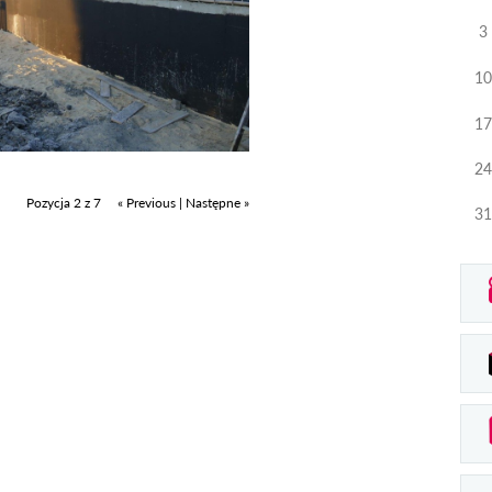
3
10
17
24
Pozycja 2 z 7
« Previous
|
Następne »
31