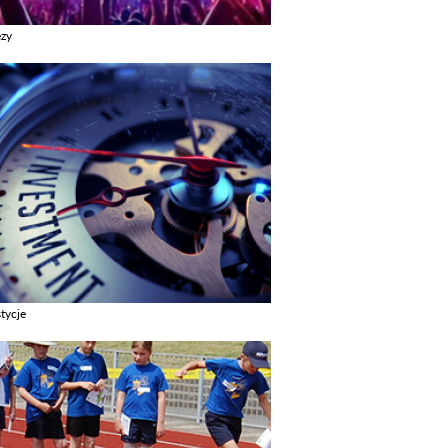
ezy
z galerie w kategori Imprezy
tycje
z galerie w kategori Inwestycje