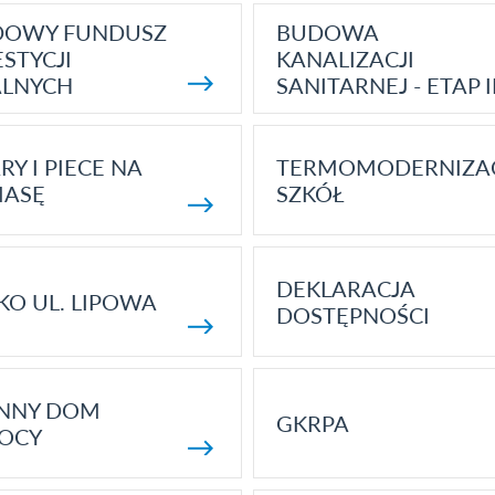
DOWY FUNDUSZ
BUDOWA
STYCJI
KANALIZACJI
ALNYCH
SANITARNEJ - ETAP I
RY I PIECE NA
TERMOMODERNIZA
MASĘ
SZKÓŁ
DEKLARACJA
KO UL. LIPOWA
DOSTĘPNOŚCI
ENNY DOM
GKRPA
OCY