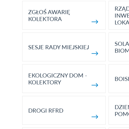
RZĄ
ZGŁOŚ AWARIĘ
INWE
KOLEKTORA
LOK
SOLA
SESJE RADY MIEJSKIEJ
BIO
EKOLOGICZNY DOM -
BOIS
KOLEKTORY
DZI
DROGI RFRD
POM