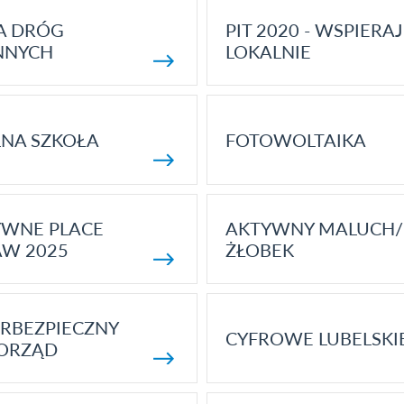
A DRÓG
PIT 2020 - WSPIERAJ
NNYCH
LOKALNIE
NA SZKOŁA
FOTOWOLTAIKA
YWNE PLACE
AKTYWNY MALUCH/
AW 2025
ŻŁOBEK
RBEZPIECZNY
CYFROWE LUBELSKI
ORZĄD