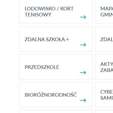
LODOWISKO / KORT
MAP
TENISOWY
GMI
ZDALNA SZKOŁA +
ZDAL
AKT
PRZEDSZKOLE
ZAB
CYBE
BIORÓŻNORODNOŚĆ
SAM