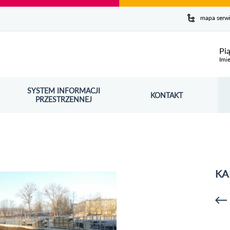
y serwis
mapa serw
ej
Pi
Imie
SYSTEM INFORMACJI
Szuk
KONTAKT
OŚNIK OTWORZY SIĘ W NOWYM OKNIE
PRZESTRZENNEJ
Wy
KA
p