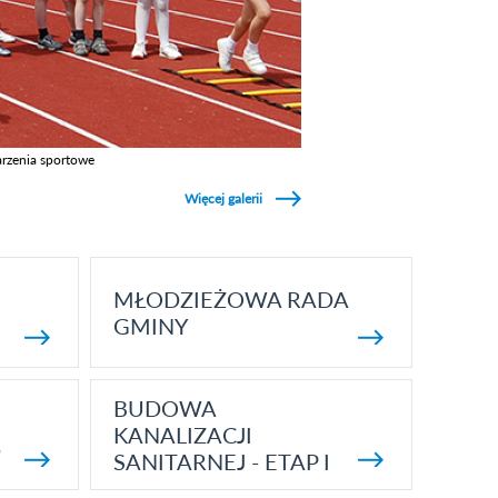
rzenia sportowe
z galerie w kategori Wydarzenia sportowe
Więcej galerii
MŁODZIEŻOWA RADA
GMINY
BUDOWA
KANALIZACJI
5
SANITARNEJ - ETAP I