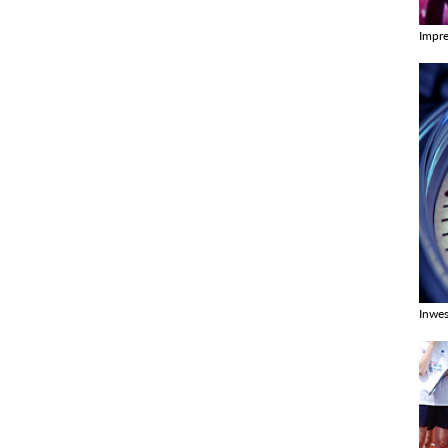
Impr
Zobac
Inwes
Zobac