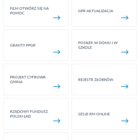
FILM OTWÓRZ SIĘ NA
GPR AKTUALIZACJA
POMOC
POSIŁEK W DOMU I W
GRANTY PPGR
SZKOLE
PROJEKT CYFROWA
REJESTR ŻŁOBKÓW
GMINA
RZĄDOWY FUNDUSZ
SESJE RM ONLINE
POLSKI ŁAD