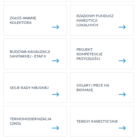
RZĄDOWY FUNDUSZ
ZGŁOŚ AWARIĘ
INWESTYCJI
KOLEKTORA
LOKALNYCH
PROJEKT:
BUDOWA KANALIZACJI
KOMPETENCJE
SANITARNEJ - ETAP II
PRZYSZŁOŚCI
SOLARY I PIECE NA
SESJE RADY MIEJSKIEJ
BIOMASĘ
TERMOMODERNIZACJA
TERENY INWESTYCYJNE
SZKÓŁ