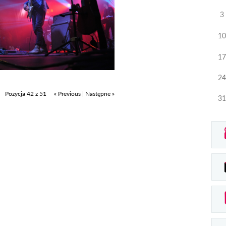
3
10
17
24
Pozycja 42 z 51
« Previous
|
Następne »
31