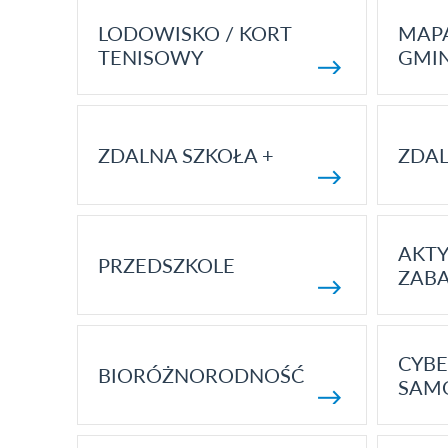
LODOWISKO / KORT
MAP
TENISOWY
GMI
ZDALNA SZKOŁA +
ZDAL
AKT
PRZEDSZKOLE
ZAB
CYBE
BIORÓŻNORODNOŚĆ
SAM