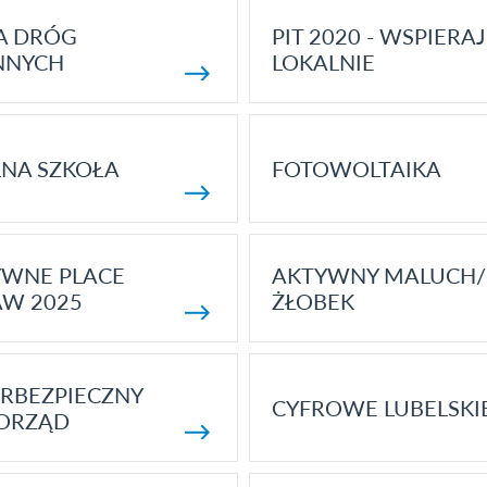
A DRÓG
PIT 2020 - WSPIERAJ
NNYCH
LOKALNIE
NA SZKOŁA
FOTOWOLTAIKA
YWNE PLACE
AKTYWNY MALUCH/
AW 2025
ŻŁOBEK
RBEZPIECZNY
CYFROWE LUBELSKI
ORZĄD