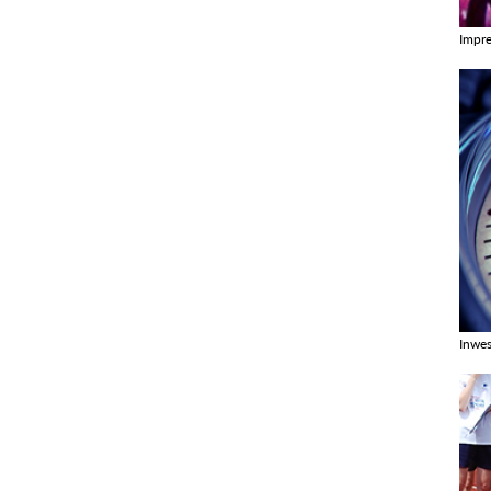
Impr
Zobac
Inwes
Zobac