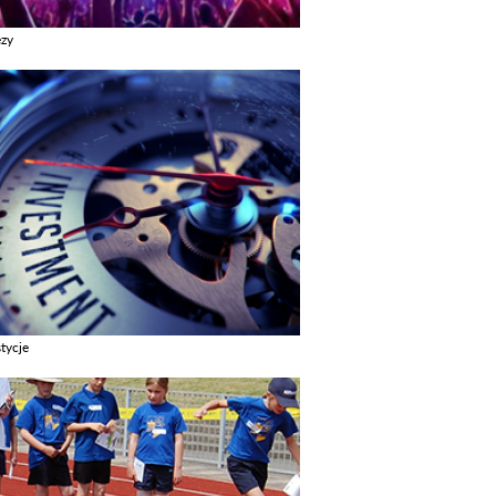
ezy
z galerie w kategori Imprezy
tycje
z galerie w kategori Inwestycje