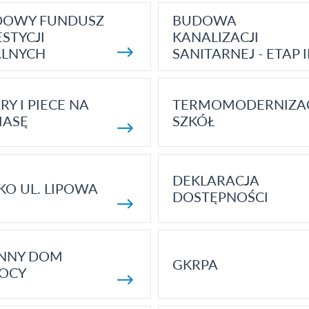
DOWY FUNDUSZ
BUDOWA
STYCJI
KANALIZACJI
ALNYCH
SANITARNEJ - ETAP I
RY I PIECE NA
TERMOMODERNIZA
MASĘ
SZKÓŁ
DEKLARACJA
KO UL. LIPOWA
DOSTĘPNOŚCI
ENNY DOM
GKRPA
OCY