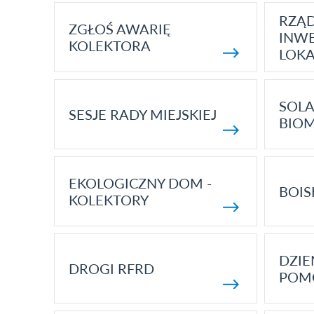
RZĄ
ZGŁOŚ AWARIĘ
INWE
KOLEKTORA
LOK
SOLA
SESJE RADY MIEJSKIEJ
BIO
EKOLOGICZNY DOM -
BOIS
KOLEKTORY
DZI
DROGI RFRD
POM