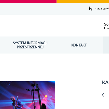
y serwis
mapa serw
ej
So
Imi
SYSTEM INFORMACJI
Szuk
KONTAKT
OŚNIK OTWORZY SIĘ W NOWYM OKNIE
PRZESTRZENNEJ
Wy
KA
p