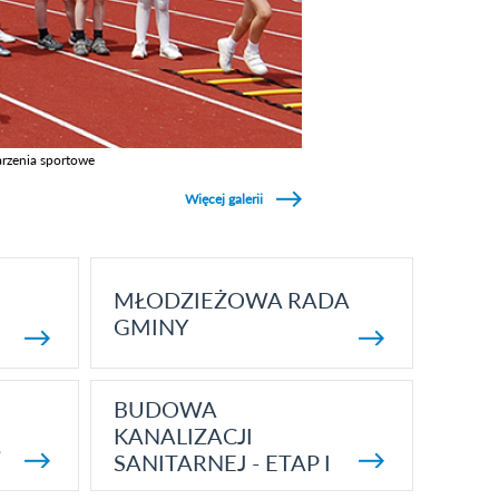
rzenia sportowe
z galerie w kategori Wydarzenia sportowe
Więcej galerii
MŁODZIEŻOWA RADA
GMINY
BUDOWA
KANALIZACJI
5
SANITARNEJ - ETAP I