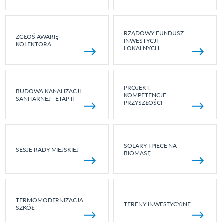
RZĄDOWY FUNDUSZ
ZGŁOŚ AWARIĘ
INWESTYCJI
KOLEKTORA
LOKALNYCH
PROJEKT:
BUDOWA KANALIZACJI
KOMPETENCJE
SANITARNEJ - ETAP II
PRZYSZŁOŚCI
SOLARY I PIECE NA
SESJE RADY MIEJSKIEJ
BIOMASĘ
TERMOMODERNIZACJA
TERENY INWESTYCYJNE
SZKÓŁ