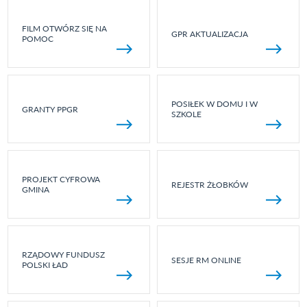
FILM OTWÓRZ SIĘ NA
GPR AKTUALIZACJA
POMOC
POSIŁEK W DOMU I W
GRANTY PPGR
SZKOLE
PROJEKT CYFROWA
REJESTR ŻŁOBKÓW
GMINA
RZĄDOWY FUNDUSZ
SESJE RM ONLINE
POLSKI ŁAD