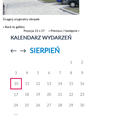
Ściągnij oryginalny obrazek
« Back to gallery
Pozycja 23 z 27
« Previous
|
Następne »
KALENDARZ WYDARZEŃ
SIERPIEŃ
Przejdź do
Przejdź do
poprzedniego
poprzedniego
miesiąca
miesiąca
1
2
3
4
5
6
7
8
9
10
11
12
13
14
15
16
18
19
20
21
22
23
17
24
25
26
27
28
29
30