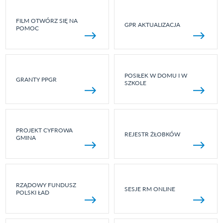
FILM OTWÓRZ SIĘ NA
GPR AKTUALIZACJA
POMOC
POSIŁEK W DOMU I W
GRANTY PPGR
SZKOLE
PROJEKT CYFROWA
REJESTR ŻŁOBKÓW
GMINA
RZĄDOWY FUNDUSZ
SESJE RM ONLINE
POLSKI ŁAD