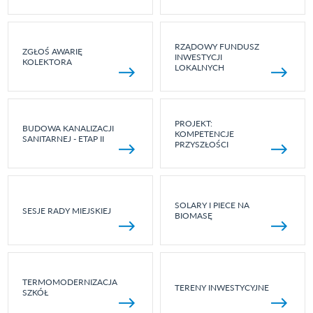
RZĄDOWY FUNDUSZ
ZGŁOŚ AWARIĘ
INWESTYCJI
KOLEKTORA
LOKALNYCH
PROJEKT:
BUDOWA KANALIZACJI
KOMPETENCJE
SANITARNEJ - ETAP II
PRZYSZŁOŚCI
SOLARY I PIECE NA
SESJE RADY MIEJSKIEJ
BIOMASĘ
TERMOMODERNIZACJA
TERENY INWESTYCYJNE
SZKÓŁ