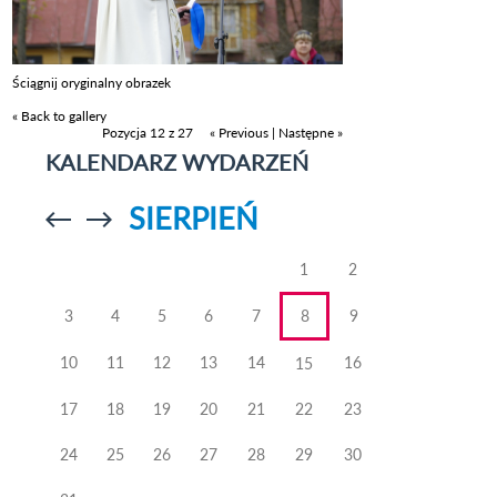
Ściągnij oryginalny obrazek
« Back to gallery
Pozycja 12 z 27
« Previous
|
Następne »
KALENDARZ WYDARZEŃ
SIERPIEŃ
Przejdź do
Przejdź do
poprzedniego
poprzedniego
miesiąca
miesiąca
1
2
3
4
5
6
7
8
9
10
11
12
13
14
16
15
17
18
19
20
21
22
23
24
25
26
27
28
29
30