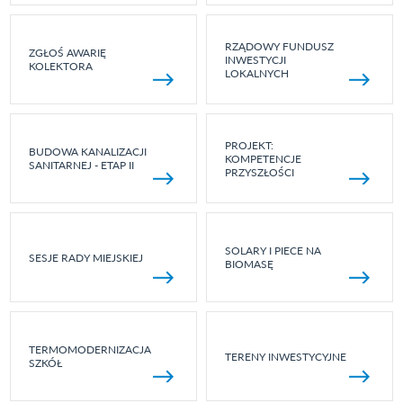
RZĄDOWY FUNDUSZ
ZGŁOŚ AWARIĘ
INWESTYCJI
KOLEKTORA
LOKALNYCH
PROJEKT:
BUDOWA KANALIZACJI
KOMPETENCJE
SANITARNEJ - ETAP II
PRZYSZŁOŚCI
SOLARY I PIECE NA
SESJE RADY MIEJSKIEJ
BIOMASĘ
TERMOMODERNIZACJA
TERENY INWESTYCYJNE
SZKÓŁ