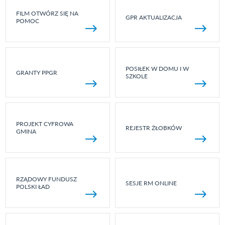
FILM OTWÓRZ SIĘ NA
GPR AKTUALIZACJA
POMOC
POSIŁEK W DOMU I W
GRANTY PPGR
SZKOLE
PROJEKT CYFROWA
REJESTR ŻŁOBKÓW
GMINA
RZĄDOWY FUNDUSZ
SESJE RM ONLINE
POLSKI ŁAD