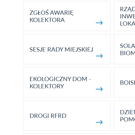
RZĄ
ZGŁOŚ AWARIĘ
INWE
KOLEKTORA
LOK
SOLA
SESJE RADY MIEJSKIEJ
BIO
EKOLOGICZNY DOM -
BOIS
KOLEKTORY
DZI
DROGI RFRD
POM