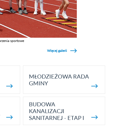
rzenia sportowe
z galerie w kategori Wydarzenia sportowe
Więcej galerii
MŁODZIEŻOWA RADA
GMINY
BUDOWA
KANALIZACJI
5
SANITARNEJ - ETAP I