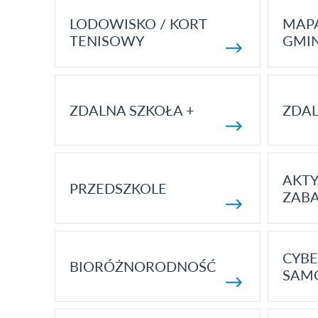
LODOWISKO / KORT
MAP
TENISOWY
GMI
ZDALNA SZKOŁA +
ZDAL
AKT
PRZEDSZKOLE
ZAB
CYBE
BIORÓŻNORODNOŚĆ
SAM