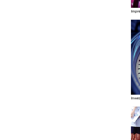
Impr
Zobac
Inwes
Zobac