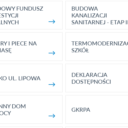
DOWY FUNDUSZ
BUDOWA
STYCJI
KANALIZACJI
ALNYCH
SANITARNEJ - ETAP I
RY I PIECE NA
TERMOMODERNIZA
MASĘ
SZKÓŁ
DEKLARACJA
KO UL. LIPOWA
DOSTĘPNOŚCI
ENNY DOM
GKRPA
OCY