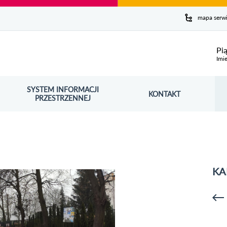
y serwis
mapa serw
ej
Pi
Imie
SYSTEM INFORMACJI
Szuk
KONTAKT
OŚNIK OTWORZY SIĘ W NOWYM OKNIE
PRZESTRZENNEJ
Wy
KA
p