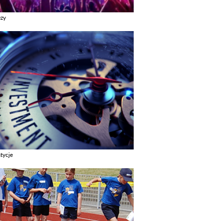
ezy
z galerie w kategori Imprezy
tycje
z galerie w kategori Inwestycje