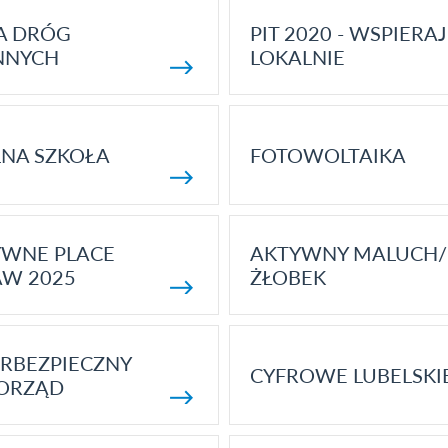
A DRÓG
PIT 2020 - WSPIERAJ
NNYCH
LOKALNIE
NA SZKOŁA
FOTOWOLTAIKA
YWNE PLACE
AKTYWNY MALUCH/
AW 2025
ŻŁOBEK
RBEZPIECZNY
CYFROWE LUBELSKI
ORZĄD