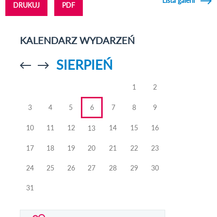
Lista galerii
DRUKUJ
PDF
KALENDARZ WYDARZEŃ
SIERPIEŃ
Przejdź do
Przejdź do
poprzedniego
poprzedniego
miesiąca
miesiąca
1
2
3
4
5
6
7
8
9
10
11
12
14
15
16
13
17
18
19
20
21
22
23
24
25
26
27
28
29
30
31