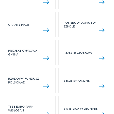
POSIŁEK W DOMU I W
GRANTY PPGR
SZKOLE
PROJEKT CYFROWA
REJESTR ŻŁOBKÓW
GMINA
RZĄDOWY FUNDUSZ
SESJE RM ONLINE
POLSKI ŁAD
TSSE EURO-PARK
ŚWIETLICA W LEONINIE
WISŁOSAN