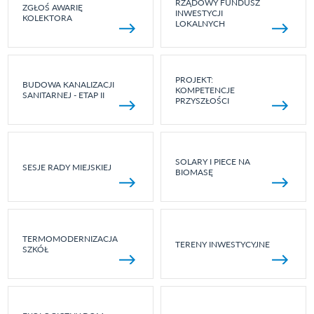
RZĄDOWY FUNDUSZ
ZGŁOŚ AWARIĘ
INWESTYCJI
KOLEKTORA
LOKALNYCH
PROJEKT:
BUDOWA KANALIZACJI
KOMPETENCJE
SANITARNEJ - ETAP II
PRZYSZŁOŚCI
SOLARY I PIECE NA
SESJE RADY MIEJSKIEJ
BIOMASĘ
TERMOMODERNIZACJA
TERENY INWESTYCYJNE
SZKÓŁ