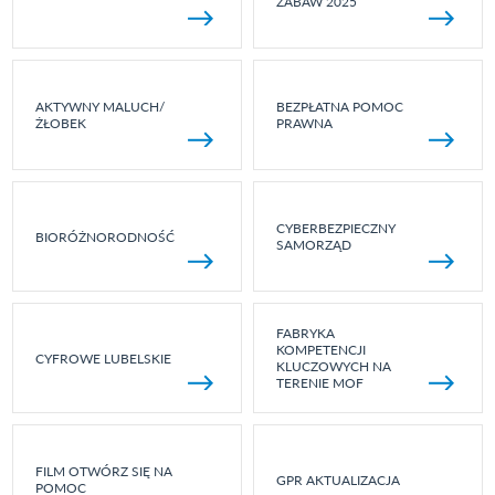
ZABAW 2025
AKTYWNY MALUCH/
BEZPŁATNA POMOC
ŻŁOBEK
PRAWNA
CYBERBEZPIECZNY
BIORÓŻNORODNOŚĆ
SAMORZĄD
FABRYKA
KOMPETENCJI
CYFROWE LUBELSKIE
KLUCZOWYCH NA
TERENIE MOF
FILM OTWÓRZ SIĘ NA
GPR AKTUALIZACJA
POMOC