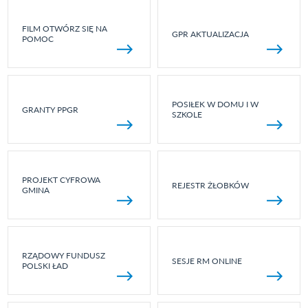
FILM OTWÓRZ SIĘ NA
GPR AKTUALIZACJA
POMOC
POSIŁEK W DOMU I W
GRANTY PPGR
SZKOLE
PROJEKT CYFROWA
REJESTR ŻŁOBKÓW
GMINA
RZĄDOWY FUNDUSZ
SESJE RM ONLINE
POLSKI ŁAD