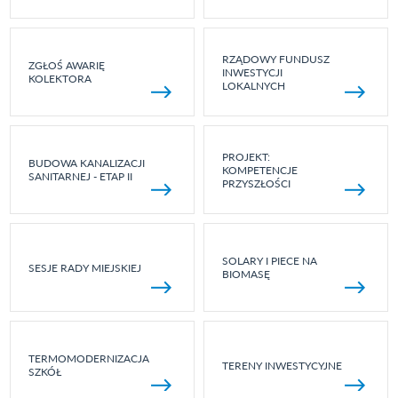
RZĄDOWY FUNDUSZ
ZGŁOŚ AWARIĘ
INWESTYCJI
KOLEKTORA
LOKALNYCH
PROJEKT:
BUDOWA KANALIZACJI
KOMPETENCJE
SANITARNEJ - ETAP II
PRZYSZŁOŚCI
SOLARY I PIECE NA
SESJE RADY MIEJSKIEJ
BIOMASĘ
TERMOMODERNIZACJA
TERENY INWESTYCYJNE
SZKÓŁ