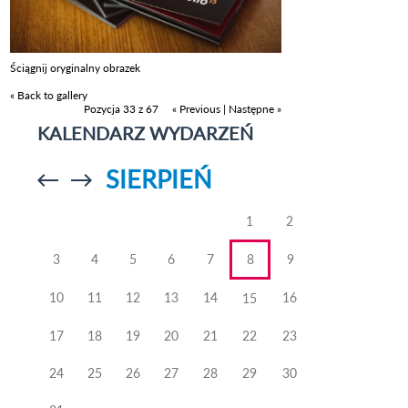
Ściągnij oryginalny obrazek
« Back to gallery
Pozycja 33 z 67
« Previous
|
Następne »
KALENDARZ WYDARZEŃ
SIERPIEŃ
Przejdź do
Przejdź do
poprzedniego
poprzedniego
miesiąca
miesiąca
1
2
3
4
5
6
7
8
9
10
11
12
13
14
16
15
17
18
19
20
21
22
23
24
25
26
27
28
29
30