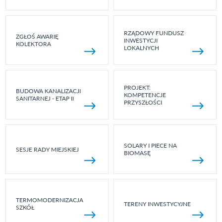
RZĄDOWY FUNDUSZ
ZGŁOŚ AWARIĘ
INWESTYCJI
KOLEKTORA
LOKALNYCH
PROJEKT:
BUDOWA KANALIZACJI
KOMPETENCJE
SANITARNEJ - ETAP II
PRZYSZŁOŚCI
SOLARY I PIECE NA
SESJE RADY MIEJSKIEJ
BIOMASĘ
TERMOMODERNIZACJA
TERENY INWESTYCYJNE
SZKÓŁ