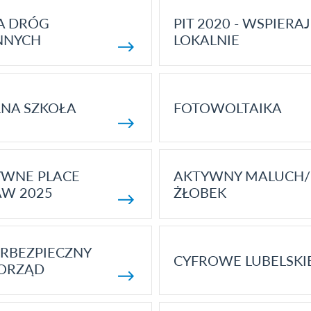
A DRÓG
PIT 2020 - WSPIERAJ
NNYCH
LOKALNIE
NA SZKOŁA
FOTOWOLTAIKA
YWNE PLACE
AKTYWNY MALUCH/
AW 2025
ŻŁOBEK
RBEZPIECZNY
CYFROWE LUBELSKI
ORZĄD