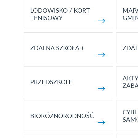
LODOWISKO / KORT
MAP
TENISOWY
GMI
ZDALNA SZKOŁA +
ZDAL
AKT
PRZEDSZKOLE
ZAB
CYBE
BIORÓŻNORODNOŚĆ
SAM