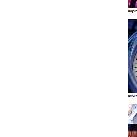
Impr
Zobac
Inwes
Zobac