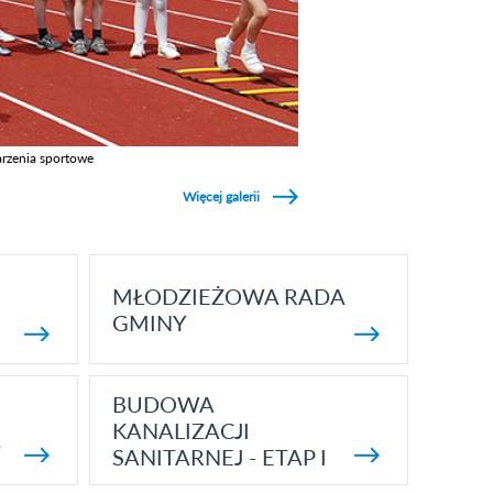
rzenia sportowe
z galerie w kategori Wydarzenia sportowe
Więcej galerii
MŁODZIEŻOWA RADA
GMINY
BUDOWA
KANALIZACJI
5
SANITARNEJ - ETAP I