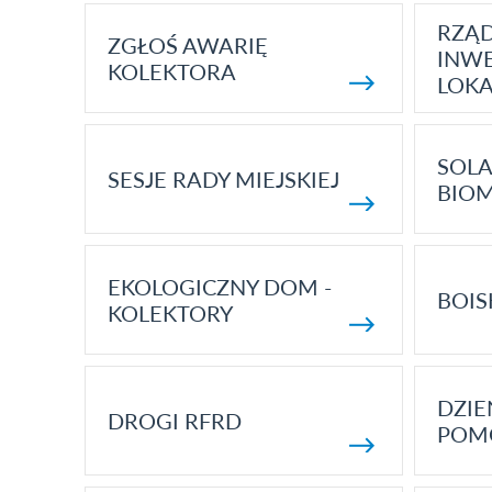
RZĄ
ZGŁOŚ AWARIĘ
INWE
KOLEKTORA
LOK
SOLA
SESJE RADY MIEJSKIEJ
BIO
EKOLOGICZNY DOM -
BOIS
KOLEKTORY
DZI
DROGI RFRD
POM