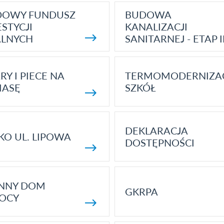
DOWY FUNDUSZ
BUDOWA
STYCJI
KANALIZACJI
ALNYCH
SANITARNEJ - ETAP I
RY I PIECE NA
TERMOMODERNIZA
MASĘ
SZKÓŁ
DEKLARACJA
KO UL. LIPOWA
DOSTĘPNOŚCI
ENNY DOM
GKRPA
OCY