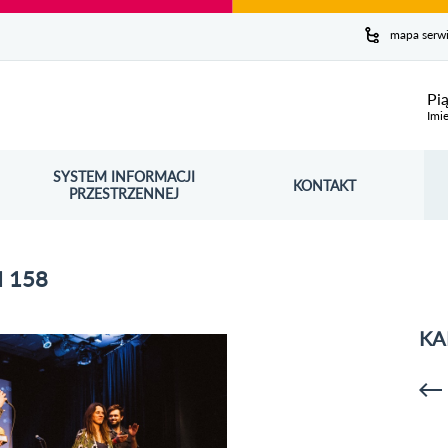
y serwis
mapa serw
ej
Pi
Imie
SYSTEM INFORMACJI
Szuk
KONTAKT
OŚNIK OTWORZY SIĘ W NOWYM OKNIE
PRZESTRZENNEJ
Wy
 158
KA
p