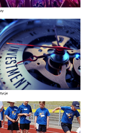
ezy
z galerie w kategori Imprezy
tycje
z galerie w kategori Inwestycje