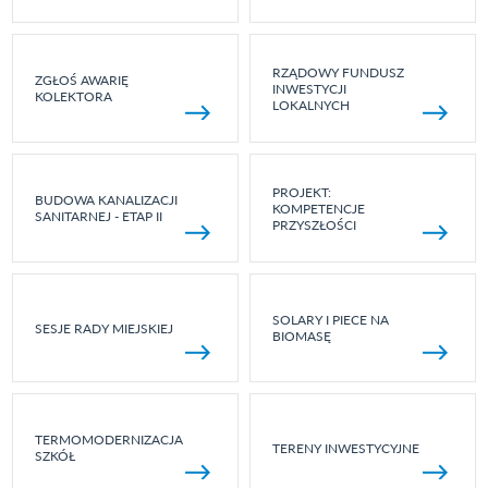
RZĄDOWY FUNDUSZ
ZGŁOŚ AWARIĘ
INWESTYCJI
KOLEKTORA
LOKALNYCH
PROJEKT:
BUDOWA KANALIZACJI
KOMPETENCJE
SANITARNEJ - ETAP II
PRZYSZŁOŚCI
SOLARY I PIECE NA
SESJE RADY MIEJSKIEJ
BIOMASĘ
TERMOMODERNIZACJA
TERENY INWESTYCYJNE
SZKÓŁ