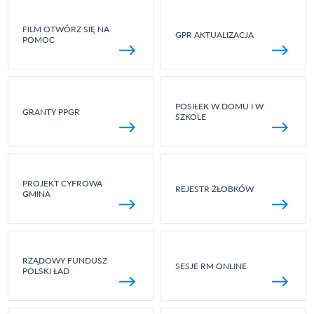
FILM OTWÓRZ SIĘ NA
GPR AKTUALIZACJA
POMOC
POSIŁEK W DOMU I W
GRANTY PPGR
SZKOLE
PROJEKT CYFROWA
REJESTR ŻŁOBKÓW
GMINA
RZĄDOWY FUNDUSZ
SESJE RM ONLINE
POLSKI ŁAD