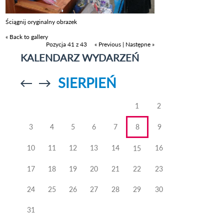
Ściągnij oryginalny obrazek
« Back to gallery
Pozycja 41 z 43
« Previous
|
Następne »
KALENDARZ WYDARZEŃ
SIERPIEŃ
Przejdź do
Przejdź do
poprzedniego
poprzedniego
miesiąca
miesiąca
1
2
3
4
5
6
7
8
9
10
11
12
13
14
16
15
17
18
19
20
21
22
23
24
25
26
27
28
29
30
31