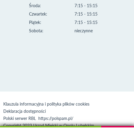
Środa:
7:15 - 15:15
Czwartek:
7:15 - 15:15
Piątek:
7:15 - 15:15
Sobota:
nieczynne
Klauzula informacyjna i polityka plików cookies
Deklaracja dostępności
Polski serwer RBL
https://polspam.pl/
Copyright 2023 Urząd Miejski w Opolu Lubelskim
Created by
VOBACOM
Odnośnik otworzy się w nowym oknie