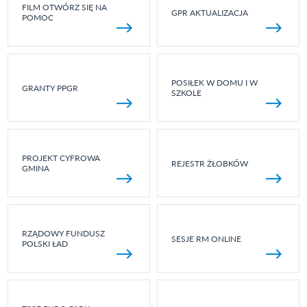
FILM OTWÓRZ SIĘ NA
GPR AKTUALIZACJA
POMOC
POSIŁEK W DOMU I W
GRANTY PPGR
SZKOLE
PROJEKT CYFROWA
REJESTR ŻŁOBKÓW
GMINA
RZĄDOWY FUNDUSZ
SESJE RM ONLINE
POLSKI ŁAD