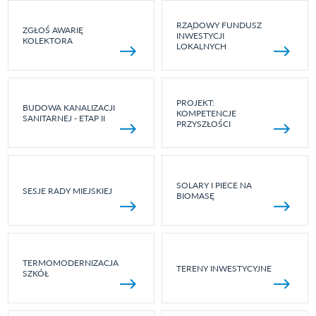
RZĄDOWY FUNDUSZ
ZGŁOŚ AWARIĘ
INWESTYCJI
KOLEKTORA
LOKALNYCH
PROJEKT:
BUDOWA KANALIZACJI
KOMPETENCJE
SANITARNEJ - ETAP II
PRZYSZŁOŚCI
SOLARY I PIECE NA
SESJE RADY MIEJSKIEJ
BIOMASĘ
TERMOMODERNIZACJA
TERENY INWESTYCYJNE
SZKÓŁ