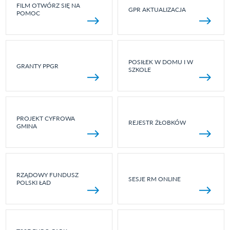
FILM OTWÓRZ SIĘ NA
GPR AKTUALIZACJA
POMOC
POSIŁEK W DOMU I W
GRANTY PPGR
SZKOLE
PROJEKT CYFROWA
REJESTR ŻŁOBKÓW
GMINA
RZĄDOWY FUNDUSZ
SESJE RM ONLINE
POLSKI ŁAD