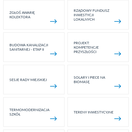
RZĄDOWY FUNDUSZ
ZGŁOŚ AWARIĘ
INWESTYCJI
KOLEKTORA
LOKALNYCH
PROJEKT:
BUDOWA KANALIZACJI
KOMPETENCJE
SANITARNEJ - ETAP II
PRZYSZŁOŚCI
SOLARY I PIECE NA
SESJE RADY MIEJSKIEJ
BIOMASĘ
TERMOMODERNIZACJA
TERENY INWESTYCYJNE
SZKÓŁ