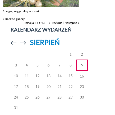
Ściągnij oryginalny obrazek
« Back to gallery
Pozycja 34 z 43
« Previous
|
Następne »
KALENDARZ WYDARZEŃ
SIERPIEŃ
Przejdź do
Przejdź do
poprzedniego
poprzedniego
miesiąca
miesiąca
1
2
3
4
5
6
7
8
9
10
11
12
13
14
15
16
17
18
19
20
21
22
23
24
25
26
27
28
29
30
31