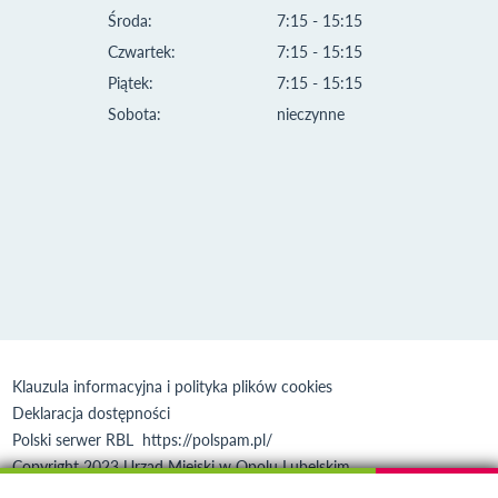
Środa:
7:15 - 15:15
Czwartek:
7:15 - 15:15
Piątek:
7:15 - 15:15
Sobota:
nieczynne
Klauzula informacyjna i polityka plików cookies
Deklaracja dostępności
Polski serwer RBL
https://polspam.pl/
Copyright 2023 Urząd Miejski w Opolu Lubelskim
Created by
VOBACOM
Odnośnik otworzy się w nowym oknie